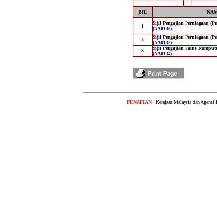
BIL
NAM
Sijil Pengajian Perniagaan (P
1
(AA0136)
Sijil Pengajian Perniagaan (P
2
(AA0135)
Sijil Pengajian Sains Komput
3
(AA0134)
PENAFIAN
: Kerajaan Malaysia dan Agensi 