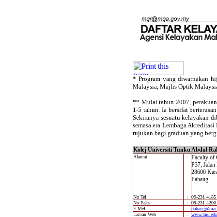
* Program yang diwarnakan hij
Malaysia, Majlis Optik Malaysi
** Mulai tahun 2007, perakuan
1-5 tahun. Ia bersifat berterus
Sekiranya sesuatu kelayakan di
semasa era Lembaga Akreditasi 
rujukan bagi graduan yang berg
Kolej Universiti Tunku Abdul
Alamat
:
Faculty of
P37, Jalan
28600 Kar
Pahang.
No Tel
:
09-231 4185
No Faks
:
09-231 4200
E-Mel
:
pahang@mail
Laman Web
:
www.tarc.ed