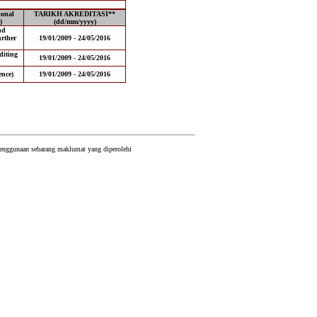
onal
TARIKH AKREDITASI**
)
(dd/mm/yyyy)
nd
urther
19/01/2009 - 24/05/2016
diting
19/01/2009 - 24/05/2016
ence)
19/01/2009 - 24/05/2016
 penggunaan sebarang maklumat yang diperolehi