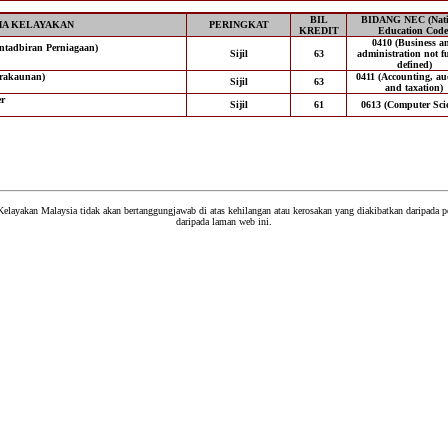
BIL
BIDANG NEC (Nati
A KELAYAKAN
PERINGKAT
KREDIT
Education Code
0410 (Business a
entadbiran Perniagaan)
Sijil
63
administration not f
defined)
erakaunan)
0411 (Accounting, au
Sijil
63
and taxation)
er
Sijil
61
0613 (Computer Sci
Kelayakan Malaysia tidak akan bertanggungjawab di atas kehilangan atau kerosakan yang diakibatkan daripada
daripada laman web ini.