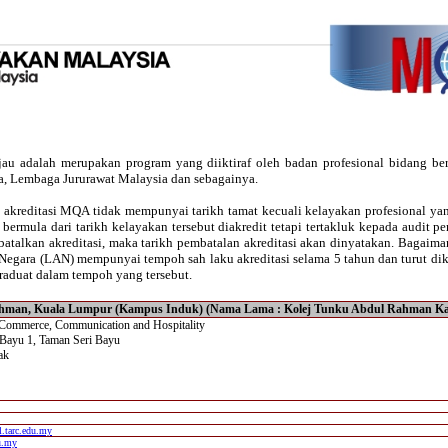
au adalah merupakan program yang diiktiraf oleh badan profesional bidang ber
a, Lembaga Jururawat Malaysia dan sebagainya.
 akreditasi MQA tidak mempunyai tarikh tamat kecuali kelayakan profesional y
an bermula dari tarikh kelayakan tersebut diakredit tetapi tertakluk kepada audit 
batalkan akreditasi, maka tarikh pembatalan akreditasi akan dinyatakan. Bagaim
Negara (LAN) mempunyai tempoh sah laku akreditasi selama 5 tahun dan turut dik
raduat dalam tempoh yang tersebut.
 Rahman, Kuala Lumpur (Kampus Induk) (Nama Lama : Kolej Tunku Abdul Rahman 
 Commerce, Communication and Hospitality
 Bayu 1, Taman Seri Bayu
ak
.tarc.edu.my
u.my