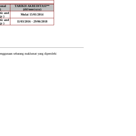
onal
TARIKH AKREDITASI**
)
(dd/mm/yyyy)
tic and
Mulai 15/01/2014
gy )
tic and
11/03/2016 - 29/06/2018
gy )
 penggunaan sebarang maklumat yang diperolehi