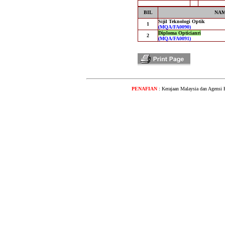
BIL
NAM
Sijil Teknologi Optik
1
(MQA/FA0090)
Diploma Opticianri
2
(MQA/FA0091)
PENAFIAN
: Kerajaan Malaysia dan Agensi 