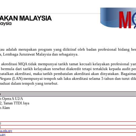
au adalah merupakan program yang diiktiraf oleh badan profesional bidang ber
a, Lembaga Jururawat Malaysia dan sebagainya.
 akreditasi MQA tidak mempunyai tarikh tamat kecuali kelayakan profesional y
an bermula dari tarikh kelayakan tersebut diakredit tetapi tertakluk kepada audit 
batalkan akreditasi, maka tarikh pembatalan akreditasi akan dinyatakan. Bagaim
Negara (LAN) mempunyai tempoh sah laku akreditasi selama 5 tahun dan turut dik
raduat dalam tempoh yang tersebut.
a
an Opera A U2/A
2, Taman TTDI Jaya
h Alam
0
1
iua.edu.my
u.my