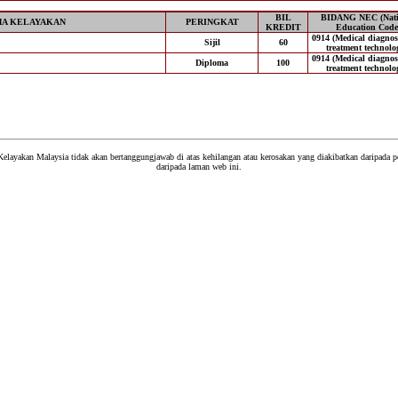
BIL
BIDANG NEC (Nati
A KELAYAKAN
PERINGKAT
KREDIT
Education Code
0914 (Medical diagnos
Sijil
60
treatment technolo
0914 (Medical diagnos
Diploma
100
treatment technolo
Kelayakan Malaysia tidak akan bertanggungjawab di atas kehilangan atau kerosakan yang diakibatkan daripada
daripada laman web ini.