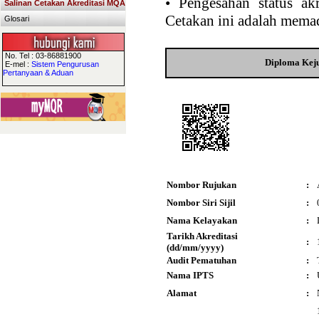
•
Pengesahan status akr
Salinan Cetakan Akreditasi MQA
Cetakan ini adalah memad
Glosari
No. Tel : 03-86881900
Diploma Keju
E-mel :
Sistem Pengurusan
Pertanyaan & Aduan
Nombor Rujukan
:
Nombor Siri Sijil
:
Nama Kelayakan
:
Tarikh Akreditasi
:
(dd/mm/yyyy)
Audit Pematuhan
:
Nama IPTS
:
Alamat
: