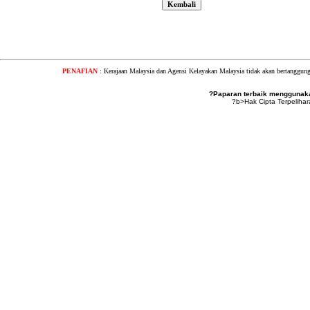
PENAFIAN
: Kerajaan Malaysia dan Agensi Kelayakan Malaysia tidak akan bertanggung
?Paparan terbaik menggunakan
?b>Hak Cipta Terpeliha