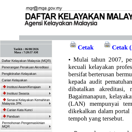
:: Tandakan laman ini! :: (Ctrl+D)
Cetak
Cetak (
Tarikh :
06/08/2026
Masa :
7:20:37 AM
•
Mulai tahun 2007, per
Daftar Kelayakan Malaysia (MQR)
kecuali kelayakan profe
Penerangan Perakuan Akreditasi
bersifat berterusan bermul
Pengiktirafan Kelayakan
kepada audit pematuhan
Carian Kelayakan
Institusi Awam/Kerajaan
dibatalkan akreditasi,
Institusi Swasta
Bagaimanapun, kelayakan
Senarai Kelayakan Kemahiran
(LAN) mempunyai temp
Malaysia JPK
dikekalkan dalam portal
Carian Kata Kunci
Panduan
tempoh yang tersebut.
Permohonan Pengemaskinian
MQR