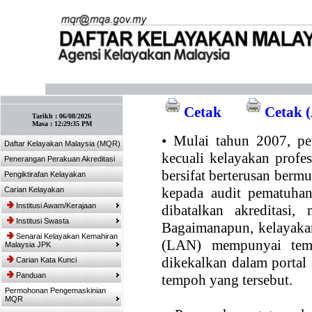
:: Tandakan laman ini! :: (Ctrl+D)
Cetak
Cetak (
Tarikh :
06/08/2026
Masa :
12:29:35 PM
•
Mulai tahun 2007, per
Daftar Kelayakan Malaysia (MQR)
kecuali kelayakan profe
Penerangan Perakuan Akreditasi
bersifat berterusan bermul
Pengiktirafan Kelayakan
kepada audit pematuhan
Carian Kelayakan
Institusi Awam/Kerajaan
dibatalkan akreditasi,
Institusi Swasta
Bagaimanapun, kelayakan
Senarai Kelayakan Kemahiran
(LAN) mempunyai temp
Malaysia JPK
dikekalkan dalam portal
Carian Kata Kunci
Panduan
tempoh yang tersebut.
Permohonan Pengemaskinian
MQR