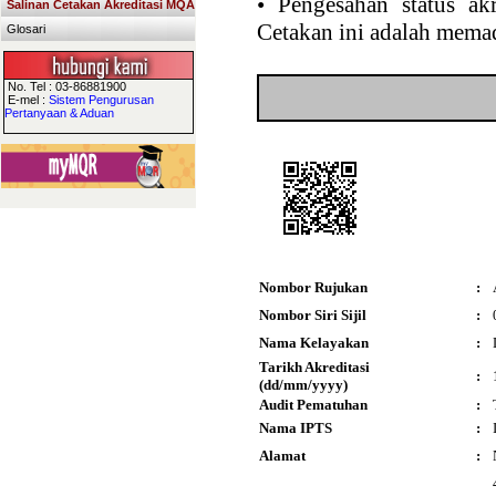
•
Pengesahan status akr
Salinan Cetakan Akreditasi MQA
Cetakan ini adalah memad
Glosari
No. Tel : 03-86881900
E-mel :
Sistem Pengurusan
Pertanyaan & Aduan
Nombor Rujukan
:
Nombor Siri Sijil
:
Nama Kelayakan
:
Tarikh Akreditasi
:
(dd/mm/yyyy)
Audit Pematuhan
:
Nama IPTS
:
Alamat
: