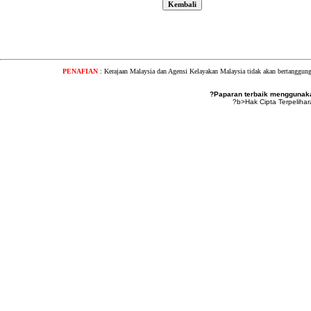
PENAFIAN
: Kerajaan Malaysia dan Agensi Kelayakan Malaysia tidak akan bertanggung
?Paparan terbaik menggunakan
?b>Hak Cipta Terpeliha