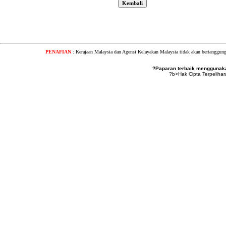
PENAFIAN
: Kerajaan Malaysia dan Agensi Kelayakan Malaysia tidak akan bertanggung
?Paparan terbaik menggunakan
?b>Hak Cipta Terpeliha