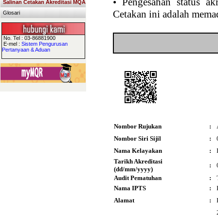
•
Pengesahan status akr
Salinan Cetakan Akreditasi MQA
Cetakan ini adalah memad
Glosari
No. Tel : 03-86881900
E-mel :
Sistem Pengurusan
Pertanyaan & Aduan
Nombor Rujukan
:
Nombor Siri Sijil
:
Nama Kelayakan
:
Tarikh Akreditasi
:
(dd/mm/yyyy)
Audit Pematuhan
:
Nama IPTS
:
Alamat
: