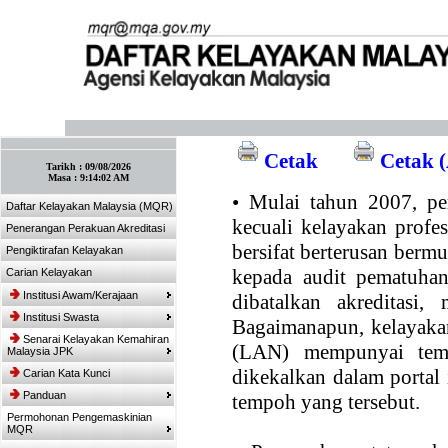
:: Tandakan laman ini! :: (Ctrl+D)
Cetak
Cetak (
Tarikh :
09/08/2026
Masa :
9:14:02 AM
•
Mulai tahun 2007, per
Daftar Kelayakan Malaysia (MQR)
kecuali kelayakan profe
Penerangan Perakuan Akreditasi
bersifat berterusan bermul
Pengiktirafan Kelayakan
kepada audit pematuhan
Carian Kelayakan
Institusi Awam/Kerajaan
dibatalkan akreditasi,
Institusi Swasta
Bagaimanapun, kelayakan
Senarai Kelayakan Kemahiran
(LAN) mempunyai temp
Malaysia JPK
dikekalkan dalam portal
Carian Kata Kunci
Panduan
tempoh yang tersebut.
Permohonan Pengemaskinian
MQR