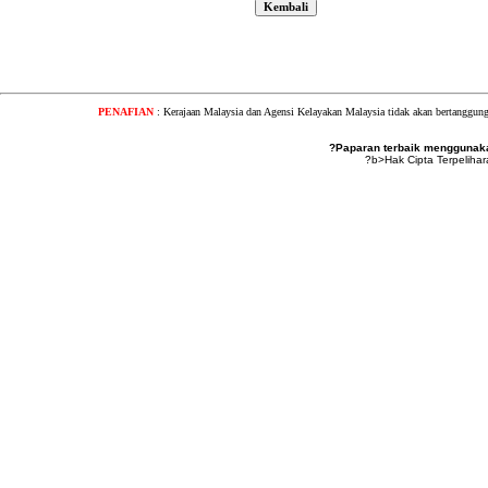
PENAFIAN
: Kerajaan Malaysia dan Agensi Kelayakan Malaysia tidak akan bertanggung
?Paparan terbaik menggunakan
?b>Hak Cipta Terpeliha