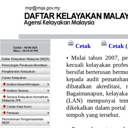
:: Tandakan laman ini! :: (Ctrl+D)
Cetak
Cetak (
Tarikh :
06/08/2026
Masa :
10:19:34 PM
•
Mulai tahun 2007, per
Daftar Kelayakan Malaysia (MQR)
kecuali kelayakan profe
Penerangan Perakuan Akreditasi
bersifat berterusan bermul
Pengiktirafan Kelayakan
kepada audit pematuhan
Carian Kelayakan
Institusi Awam/Kerajaan
dibatalkan akreditasi,
Institusi Swasta
Bagaimanapun, kelayakan
Senarai Kelayakan Kemahiran
(LAN) mempunyai temp
Malaysia JPK
dikekalkan dalam portal
Carian Kata Kunci
Panduan
tempoh yang tersebut.
Permohonan Pengemaskinian
MQR