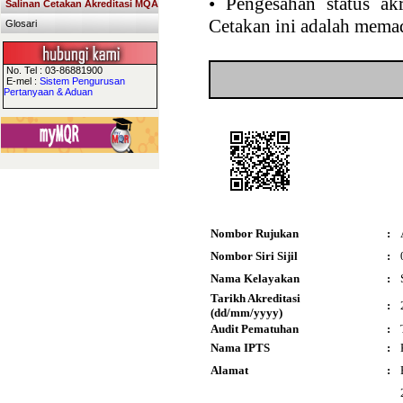
•
Pengesahan status akr
Salinan Cetakan Akreditasi MQA
Cetakan ini adalah memad
Glosari
No. Tel : 03-86881900
E-mel :
Sistem Pengurusan
Pertanyaan & Aduan
Nombor Rujukan
:
Nombor Siri Sijil
:
Nama Kelayakan
:
Tarikh Akreditasi
:
(dd/mm/yyyy)
Audit Pematuhan
:
Nama IPTS
:
Alamat
: