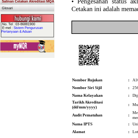
•
Pengesahan status akr
Salinan Cetakan Akreditasi MQA
Cetakan ini adalah memad
Glosari
No. Tel : 03-86881900
E-mel :
Sistem Pengurusan
Pertanyaan & Aduan
Nombor Rujukan
:
A1
Nombor Siri Sijil
:
25
Nama Kelayakan
:
Dip
Tarikh Akreditasi
:
Mu
(dd/mm/yyyy)
Mes
Audit Pematuhan
:
men
Nama IPTS
:
Uni
Alamat
:
Lot