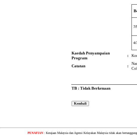
B
7/
4/
Kaedah Penyampaian
:
Ko
Program
Nam
Catatan
:
Col
TB : Tidak Berkenaan
PENAFIAN
: Kerajaan Malaysia dan Agensi Kelayakan Malaysia tidak akan bertanggung