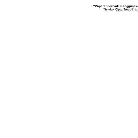
?Paparan terbaik menggunakan
?b>Hak Cipta Terpeliha