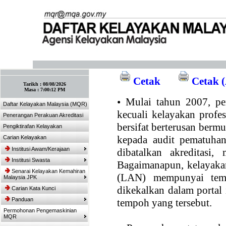
:: Tandakan laman ini! :: (Ctrl+D)
Cetak
Cetak (
Tarikh :
08/08/2026
Masa :
7:00:12 PM
•
Mulai tahun 2007, per
Daftar Kelayakan Malaysia (MQR)
kecuali kelayakan profe
Penerangan Perakuan Akreditasi
bersifat berterusan bermul
Pengiktirafan Kelayakan
kepada audit pematuhan
Carian Kelayakan
Institusi Awam/Kerajaan
dibatalkan akreditasi,
Institusi Swasta
Bagaimanapun, kelayakan
Senarai Kelayakan Kemahiran
(LAN) mempunyai temp
Malaysia JPK
dikekalkan dalam portal
Carian Kata Kunci
Panduan
tempoh yang tersebut.
Permohonan Pengemaskinian
MQR