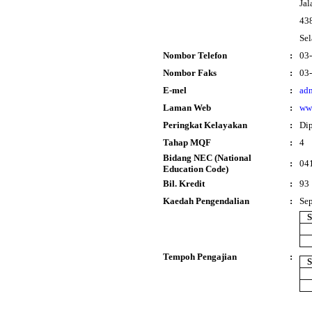
Jal
43
Sel
Nombor Telefon
:
03
Nombor Faks
:
03
E-mel
:
ad
Laman Web
:
ww
Peringkat Kelayakan
:
Di
Tahap MQF
:
4
Bidang NEC (National
:
041
Education Code)
Bil. Kredit
:
93
Kaedah Pengendalian
:
Se
S
Tempoh Pengajian
:
S