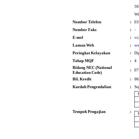
50
Wi
Nombor Telefon
:
03
Nombor Faks
:
-
E-mel
:
vc
Laman Web
:
ww
Peringkat Kelayakan
:
Di
Tahap MQF
:
4
Bidang NEC (National
:
07
Education Code)
Bil. Kredit
:
96
Kaedah Pengendalian
:
Se
Tempoh Pengajian
: