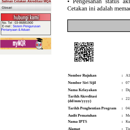
•
Pengesahan status akr
Salinan Cetakan Akreditasi MQA
Cetakan ini adalah memad
Glosari
No. Tel : 03-86881900
E-mel :
Sistem Pengurusan
Pertanyaan & Aduan
Nombor Rujukan
:
A1
Nombor Siri Sijil
:
07
Nama Kelayakan
:
Di
Tarikh Akreditasi
:
22
(dd/mm/yyyy)
Tarikh Penghentian Program
:
04
Audit Pematuhan
:
Me
Nama IPTS
:
Ku
Alamat
:
Ti