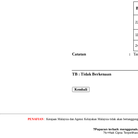
2
1
2
Catatan
:
Ta
TB : Tidak Berkenaan
PENAFIAN
: Kerajaan Malaysia dan Agensi Kelayakan Malaysia tidak akan bertanggung
?Paparan terbaik menggunakan
?b>Hak Cipta Terpeliha