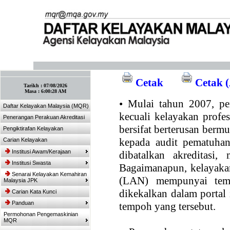
:: Tandakan laman ini! :: (Ctrl+D)
Cetak
Cetak (
Tarikh :
07/08/2026
Masa :
6:00:28 AM
•
Mulai tahun 2007, per
Daftar Kelayakan Malaysia (MQR)
kecuali kelayakan profe
Penerangan Perakuan Akreditasi
bersifat berterusan bermul
Pengiktirafan Kelayakan
kepada audit pematuhan
Carian Kelayakan
Institusi Awam/Kerajaan
dibatalkan akreditasi,
Institusi Swasta
Bagaimanapun, kelayakan
Senarai Kelayakan Kemahiran
(LAN) mempunyai temp
Malaysia JPK
dikekalkan dalam portal
Carian Kata Kunci
Panduan
tempoh yang tersebut.
Permohonan Pengemaskinian
MQR