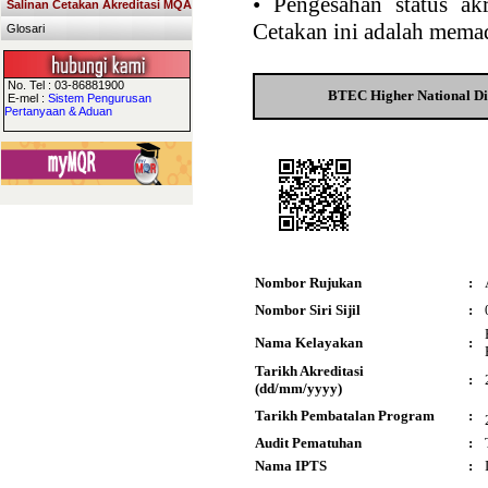
•
Pengesahan status akr
Salinan Cetakan Akreditasi MQA
Cetakan ini adalah memad
Glosari
No. Tel : 03-86881900
BTEC Higher National Dip
E-mel :
Sistem Pengurusan
Pertanyaan & Aduan
Nombor Rujukan
:
Nombor Siri Sijil
:
Nama Kelayakan
:
Tarikh Akreditasi
:
(dd/mm/yyyy)
Tarikh Pembatalan Program
:
Audit Pematuhan
:
Nama IPTS
: