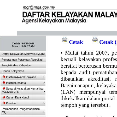
:: Tandakan laman ini! :: (Ctrl+D)
Cetak
Cetak (
Tarikh :
08/08/2026
Masa :
10:36:27 AM
•
Mulai tahun 2007, per
Daftar Kelayakan Malaysia (MQR)
kecuali kelayakan profe
Penerangan Perakuan Akreditasi
bersifat berterusan bermul
Pengiktirafan Kelayakan
kepada audit pematuhan
Carian Kelayakan
Institusi Awam/Kerajaan
dibatalkan akreditasi,
Institusi Swasta
Bagaimanapun, kelayakan
Senarai Kelayakan Kemahiran
(LAN) mempunyai temp
Malaysia JPK
dikekalkan dalam portal
Carian Kata Kunci
Panduan
tempoh yang tersebut.
Permohonan Pengemaskinian
MQR