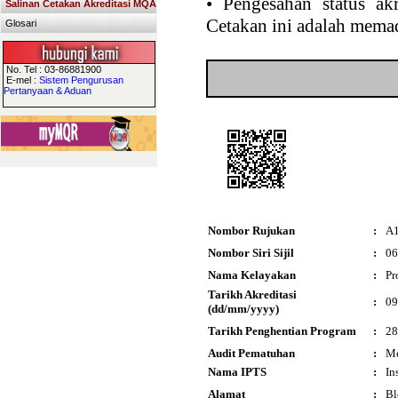
•
Pengesahan status akr
Salinan Cetakan Akreditasi MQA
Cetakan ini adalah memad
Glosari
No. Tel : 03-86881900
E-mel :
Sistem Pengurusan
Pertanyaan & Aduan
Nombor Rujukan
:
A
Nombor Siri Sijil
:
06
Nama Kelayakan
:
Pr
Tarikh Akreditasi
:
09
(dd/mm/yyyy)
Tarikh Penghentian Program
:
28
Audit Pematuhan
:
Me
Nama IPTS
:
In
Alamat
:
Bl