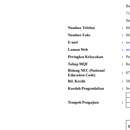
Ba
71
Ne
Nombor Telefon
:
06
Nombor Faks
:
06
E-mel
:
so
Laman Web
:
ww
Peringkat Kelayakan
:
Pr
Tahap MQF
:
Ke
Bidang NEC (National
:
07
Education Code)
Bil. Kredit
:
50
Kaedah Pengendalian
:
Se
Tempoh Pengajian
: