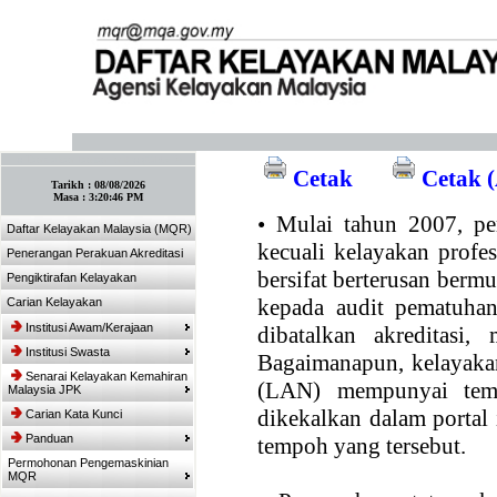
:: Tandakan laman ini! :: (Ctrl+D)
Cetak
Cetak (
Tarikh :
08/08/2026
Masa :
3:20:46 PM
•
Mulai tahun 2007, per
Daftar Kelayakan Malaysia (MQR)
kecuali kelayakan profe
Penerangan Perakuan Akreditasi
bersifat berterusan bermul
Pengiktirafan Kelayakan
kepada audit pematuhan
Carian Kelayakan
Institusi Awam/Kerajaan
dibatalkan akreditasi,
Institusi Swasta
Bagaimanapun, kelayakan
Senarai Kelayakan Kemahiran
(LAN) mempunyai temp
Malaysia JPK
dikekalkan dalam portal
Carian Kata Kunci
Panduan
tempoh yang tersebut.
Permohonan Pengemaskinian
MQR