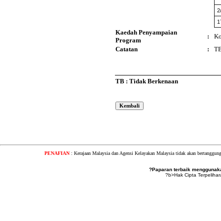
2
1
Kaedah Penyampaian
:
Ko
Program
Catatan
:
T
TB : Tidak Berkenaan
PENAFIAN
: Kerajaan Malaysia dan Agensi Kelayakan Malaysia tidak akan bertanggung
?Paparan terbaik menggunakan
?b>Hak Cipta Terpeliha