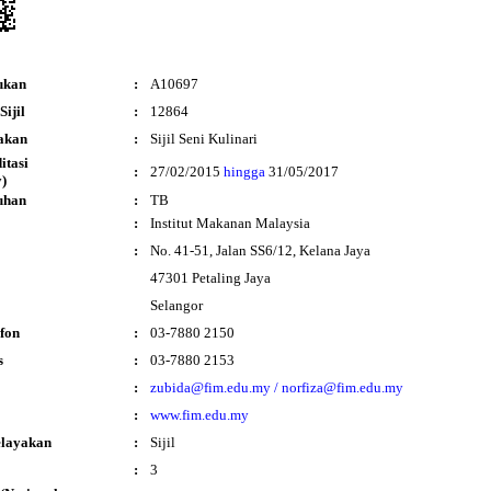
ukan
:
A10697
ijil
:
12864
akan
:
Sijil Seni Kulinari
ditasi
:
27/02/2015
hingga
31/05/2017
)
uhan
:
TB
:
Institut Makanan Malaysia
:
No. 41-51, Jalan SS6/12, Kelana Jaya
47301 Petaling Jaya
Selangor
fon
:
03-7880 2150
s
:
03-7880 2153
:
zubida@fim.edu.my / norfiza@fim.edu.my
:
www.fim.edu.my
elayakan
:
Sijil
:
3