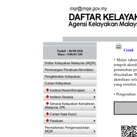
:: Tandakan laman ini! :: (Ctrl+D)
Cetak
Tarikh :
06/08/2026
Masa :
9:06:05 AM
•
Mulai tahun
Daftar Kelayakan Malaysia (MQR)
tempoh akredit
pematuhan pro
Penerangan Perakuan Akreditasi
dinyatakan. 
Pengiktirafan Kelayakan
akreditasi se
Carian Kelayakan
yang tersebut.
Institusi Awam/Kerajaan
•
Pengesahan s
Institusi Swasta
Senarai Kelayakan Kemahiran
Malaysia JPK
Carian Kata Kunci
Panduan
Permohonan Pengemaskinian
MQR