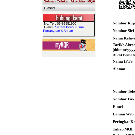
Salinan Cetakan Akreditasi MQA
Glosari
Nombor Ruj
No. Tel : 03-86881900
E-mel :
Sistem Pengurusan
Nombor Siri S
Pertanyaan & Aduan
Nama Kelay
Tarikh Akre
(dd/mm/yyyy
Audit Pemat
Nama IPTS
Alamat
Nombor Tele
Nombor Fak
E-mel
Laman Web
Peringkat K
Tahap MQF