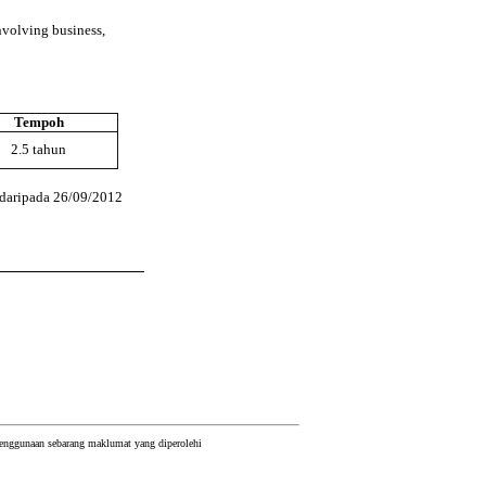
nvolving business,
Tempoh
2.5 tahun
 daripada 26/09/2012
 penggunaan sebarang maklumat yang diperolehi