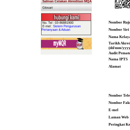
Salinan Cetakan Akreditasi MQA
Glosari
Nombor Ruj
No. Tel : 03-86881900
E-mel :
Sistem Pengurusan
Nombor Siri S
Pertanyaan & Aduan
Nama Kelay
Tarikh Akre
(dd/mm/yyyy
Audit Pemat
Nama IPTS
Alamat
Nombor Tele
Nombor Fak
E-mel
Laman Web
Peringkat K