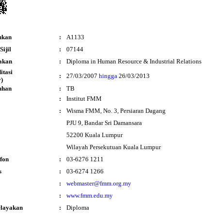
ukan
:
A1133
ijil
:
07144
akan
:
Diploma in Human Resource & Industrial Relations
ditasi
:
27/03/2007
hingga
26/03/2013
)
uhan
:
TB
:
Institut FMM
:
Wisma FMM, No. 3, Persiaran Dagang
PJU 9, Bandar Sri Damansara
52200 Kuala Lumpur
Wilayah Persekutuan Kuala Lumpur
fon
:
03-6276 1211
s
:
03-6274 1266
:
webmaster@fmm.org.my
:
www.fmm.edu.my
elayakan
:
Diploma