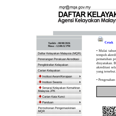
:: Tandakan laman ini! :: (Ctrl+D)
Cetak
Tarikh :
08/08/2026
Masa :
12:08:32 PM
•
Mulai tahun
Daftar Kelayakan Malaysia (MQR)
tempoh akredit
pematuhan pro
Penerangan Perakuan Akreditasi
dinyatakan. 
Pengiktirafan Kelayakan
akreditasi se
Carian Kelayakan
yang tersebut.
Institusi Awam/Kerajaan
•
Pengesahan s
Institusi Swasta
Senarai Kelayakan Kemahiran
Malaysia JPK
Carian Kata Kunci
Panduan
Permohonan Pengemaskinian
MQR