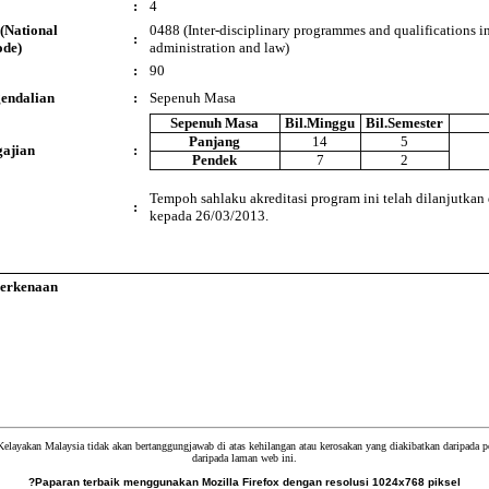
:
4
(National
0488 (Inter-disciplinary programmes and qualifications i
:
ode)
administration and law)
:
90
endalian
:
Sepenuh Masa
Sepenuh Masa
Bil.Minggu
Bil.Semester
Panjang
14
5
ajian
:
Pendek
7
2
Tempoh sahlaku akreditasi program ini telah dilanjutkan
:
kepada 26/03/2013.
Berkenaan
Kelayakan Malaysia tidak akan bertanggungjawab di atas kehilangan atau kerosakan yang diakibatkan daripada
daripada laman web ini.
?Paparan terbaik menggunakan Mozilla Firefox dengan resolusi 1024x768 piksel