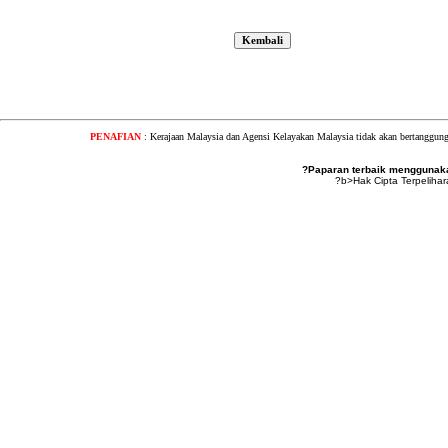
PENAFIAN
: Kerajaan Malaysia dan Agensi Kelayakan Malaysia tidak akan bertanggung
?Paparan terbaik menggunakan
?b>Hak Cipta Terpeliha