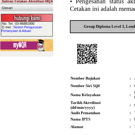
•
Pengesahan status akr
Salinan Cetakan Akreditasi MQA
Cetakan ini adalah memad
Glosari
No. Tel : 03-86881900
Group Diploma Level 3, Lond
E-mel :
Sistem Pengurusan
Pertanyaan & Aduan
Nombor Rujukan
:
Nombor Siri Sijil
:
Nama Kelayakan
:
Tarikh Akreditasi
:
(dd/mm/yyyy)
Audit Pematuhan
:
Nama IPTS
:
Alamat
: