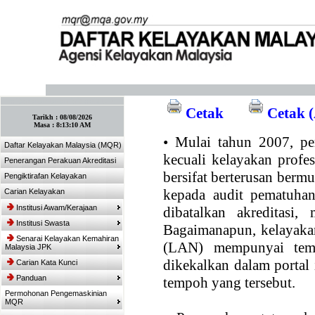
:: Tandakan laman ini! :: (Ctrl+D)
Cetak
Cetak (
Tarikh :
08/08/2026
Masa :
8:13:10 AM
•
Mulai tahun 2007, per
Daftar Kelayakan Malaysia (MQR)
kecuali kelayakan profe
Penerangan Perakuan Akreditasi
bersifat berterusan bermul
Pengiktirafan Kelayakan
kepada audit pematuhan
Carian Kelayakan
Institusi Awam/Kerajaan
dibatalkan akreditasi,
Institusi Swasta
Bagaimanapun, kelayakan
Senarai Kelayakan Kemahiran
(LAN) mempunyai temp
Malaysia JPK
dikekalkan dalam portal
Carian Kata Kunci
Panduan
tempoh yang tersebut.
Permohonan Pengemaskinian
MQR