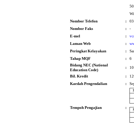
50
Wi
Nombor Telefon
:
03
Nombor Faks
:
-
E-mel
:
vc
Laman Web
:
ww
Peringkat Kelayakan
:
Sa
Tahap MQF
:
6
Bidang NEC (National
:
10
Education Code)
Bil. Kredit
:
12
Kaedah Pengendalian
:
Se
Tempoh Pengajian
: