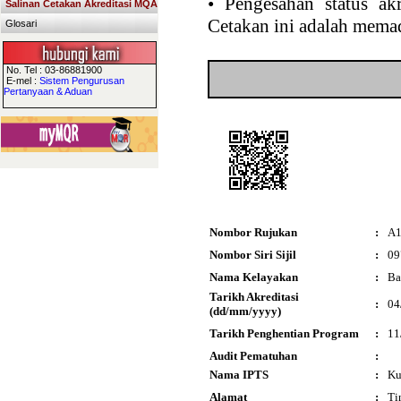
•
Pengesahan status akr
Salinan Cetakan Akreditasi MQA
Cetakan ini adalah memad
Glosari
No. Tel : 03-86881900
E-mel :
Sistem Pengurusan
Pertanyaan & Aduan
Nombor Rujukan
:
A1
Nombor Siri Sijil
:
09
Nama Kelayakan
:
Ba
Tarikh Akreditasi
:
04
(dd/mm/yyyy)
Tarikh Penghentian Program
:
11
Audit Pematuhan
:
Nama IPTS
:
Ku
Alamat
:
Ti