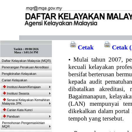
:: Tandakan laman ini! :: (Ctrl+D)
Cetak
Cetak (
Tarikh :
09/08/2026
Masa :
3:01:34 PM
•
Mulai tahun 2007, per
Daftar Kelayakan Malaysia (MQR)
kecuali kelayakan profe
Penerangan Perakuan Akreditasi
bersifat berterusan bermul
Pengiktirafan Kelayakan
kepada audit pematuhan
Carian Kelayakan
Institusi Awam/Kerajaan
dibatalkan akreditasi,
Institusi Swasta
Bagaimanapun, kelayakan
Senarai Kelayakan Kemahiran
(LAN) mempunyai temp
Malaysia JPK
dikekalkan dalam portal
Carian Kata Kunci
Panduan
tempoh yang tersebut.
Permohonan Pengemaskinian
MQR