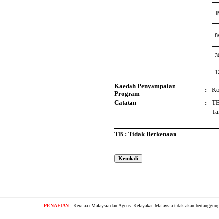
8
3
1
Kaedah Penyampaian
:
Ko
Program
Catatan
:
T
Ta
TB : Tidak Berkenaan
PENAFIAN
: Kerajaan Malaysia dan Agensi Kelayakan Malaysia tidak akan bertanggung