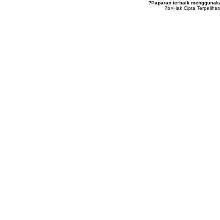
?Paparan terbaik menggunakan
?b>Hak Cipta Terpeliha