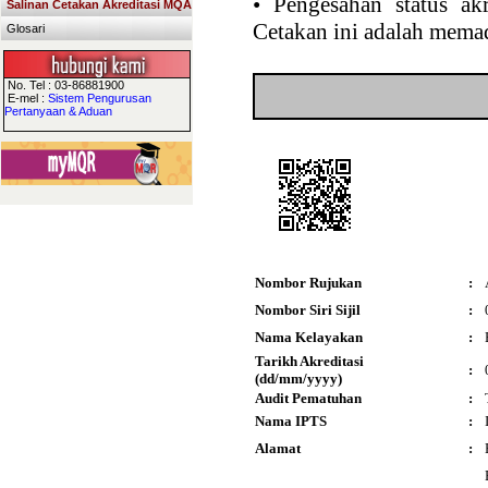
•
Pengesahan status akr
Salinan Cetakan Akreditasi MQA
Cetakan ini adalah memad
Glosari
No. Tel : 03-86881900
E-mel :
Sistem Pengurusan
Pertanyaan & Aduan
Nombor Rujukan
:
Nombor Siri Sijil
:
Nama Kelayakan
:
Tarikh Akreditasi
:
(dd/mm/yyyy)
Audit Pematuhan
:
Nama IPTS
:
Alamat
: