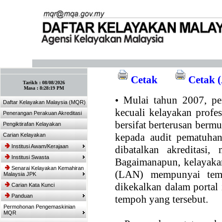
:: Tandakan laman ini! :: (Ctrl+D)
Cetak
Cetak (
Tarikh :
08/08/2026
Masa :
8:28:19 PM
•
Mulai tahun 2007, per
Daftar Kelayakan Malaysia (MQR)
kecuali kelayakan profe
Penerangan Perakuan Akreditasi
bersifat berterusan bermul
Pengiktirafan Kelayakan
kepada audit pematuhan
Carian Kelayakan
Institusi Awam/Kerajaan
dibatalkan akreditasi,
Institusi Swasta
Bagaimanapun, kelayakan
Senarai Kelayakan Kemahiran
(LAN) mempunyai temp
Malaysia JPK
dikekalkan dalam portal
Carian Kata Kunci
Panduan
tempoh yang tersebut.
Permohonan Pengemaskinian
MQR