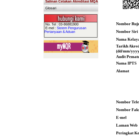
Salinan Cetakan Akreditasi MQA
Glosari
Nombor Ruj
No. Tel : 03-86881900
E-mel :
Sistem Pengurusan
Nombor Siri S
Pertanyaan & Aduan
Nama Kelay
Tarikh Akre
(dd/mm/yyyy
Audit Pemat
Nama IPTS
Alamat
Nombor Tele
Nombor Fak
E-mel
Laman Web
Peringkat K