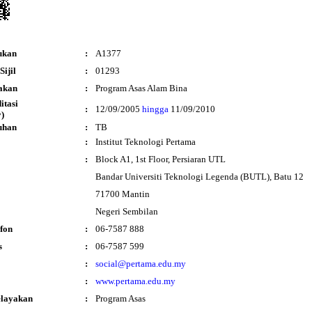
ukan
:
A1377
ijil
:
01293
akan
:
Program Asas Alam Bina
ditasi
:
12/09/2005
hingga
11/09/2010
)
uhan
:
TB
:
Institut Teknologi Pertama
:
Block A1, 1st Floor, Persiaran UTL
Bandar Universiti Teknologi Legenda (BUTL), Batu 12
71700 Mantin
Negeri Sembilan
fon
:
06-7587 888
s
:
06-7587 599
:
social@pertama.edu.my
:
www.pertama.edu.my
elayakan
:
Program Asas