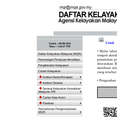
:: Tandakan laman ini! :: (Ctrl+D)
Cetak
Tarikh :
09/08/2026
Masa :
1:26:47 PM
•
Mulai tahun
Daftar Kelayakan Malaysia (MQR)
tempoh akredit
pematuhan pro
Penerangan Perakuan Akreditasi
dinyatakan. 
Pengiktirafan Kelayakan
akreditasi se
Carian Kelayakan
yang tersebut.
Institusi Awam/Kerajaan
•
Pengesahan s
Institusi Swasta
Senarai Kelayakan Kemahiran
Malaysia JPK
Carian Kata Kunci
Panduan
Permohonan Pengemaskinian
MQR