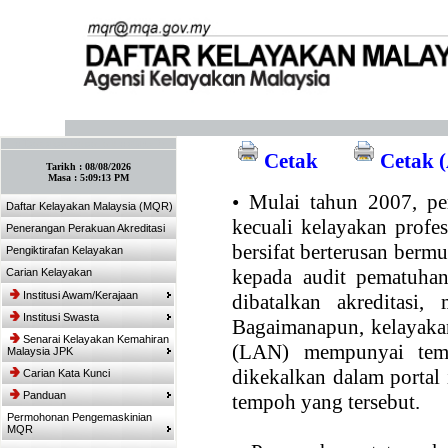
:: Tandakan laman ini! :: (Ctrl+D)
Cetak
Cetak (
Tarikh :
08/08/2026
Masa :
5:09:13 PM
•
Mulai tahun 2007, per
Daftar Kelayakan Malaysia (MQR)
kecuali kelayakan profe
Penerangan Perakuan Akreditasi
bersifat berterusan bermul
Pengiktirafan Kelayakan
kepada audit pematuhan
Carian Kelayakan
Institusi Awam/Kerajaan
dibatalkan akreditasi,
Institusi Swasta
Bagaimanapun, kelayakan
Senarai Kelayakan Kemahiran
(LAN) mempunyai temp
Malaysia JPK
dikekalkan dalam portal
Carian Kata Kunci
Panduan
tempoh yang tersebut.
Permohonan Pengemaskinian
MQR