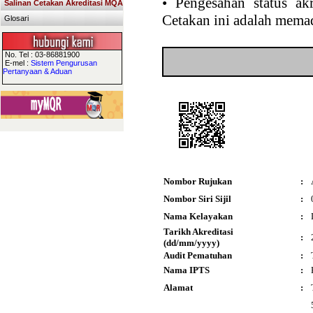
•
Pengesahan status akr
Salinan Cetakan Akreditasi MQA
Cetakan ini adalah memad
Glosari
No. Tel : 03-86881900
E-mel :
Sistem Pengurusan
Pertanyaan & Aduan
Nombor Rujukan
:
Nombor Siri Sijil
:
Nama Kelayakan
:
Tarikh Akreditasi
:
(dd/mm/yyyy)
Audit Pematuhan
:
Nama IPTS
:
Alamat
: