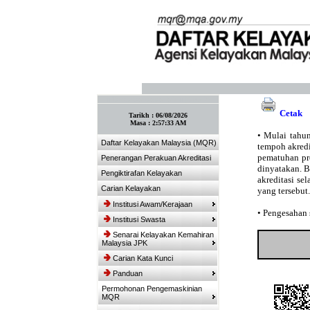
:: Tandakan laman ini! :: (Ctrl+D)
Cetak
Tarikh :
06/08/2026
Masa :
2:57:33 AM
•
Mulai tahun
Daftar Kelayakan Malaysia (MQR)
tempoh akredit
pematuhan pro
Penerangan Perakuan Akreditasi
dinyatakan. 
Pengiktirafan Kelayakan
akreditasi se
Carian Kelayakan
yang tersebut.
Institusi Awam/Kerajaan
•
Pengesahan s
Institusi Swasta
Senarai Kelayakan Kemahiran
Malaysia JPK
Carian Kata Kunci
Panduan
Permohonan Pengemaskinian
MQR