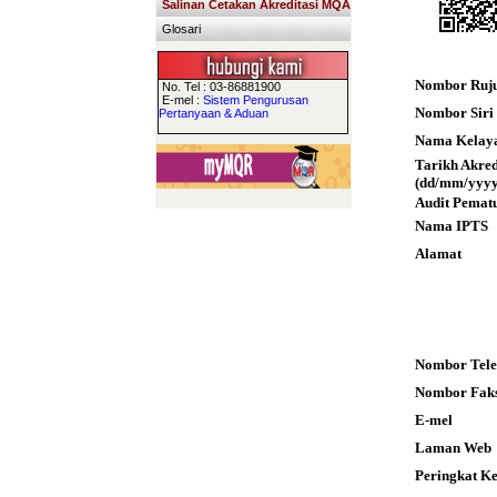
Salinan Cetakan Akreditasi MQA
Glosari
Nombor Ruj
No. Tel : 03-86881900
E-mel :
Sistem Pengurusan
Nombor Siri S
Pertanyaan & Aduan
Nama Kelay
Tarikh Akre
(dd/mm/yyyy
Audit Pemat
Nama IPTS
Alamat
Nombor Tele
Nombor Fak
E-mel
Laman Web
Peringkat K