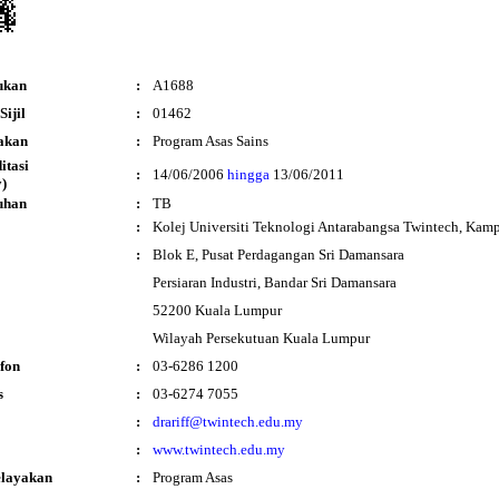
ukan
:
A1688
ijil
:
01462
akan
:
Program Asas Sains
ditasi
:
14/06/2006
hingga
13/06/2011
)
uhan
:
TB
:
Kolej Universiti Teknologi Antarabangsa Twintech, Kam
:
Blok E, Pusat Perdagangan Sri Damansara
Persiaran Industri, Bandar Sri Damansara
52200 Kuala Lumpur
Wilayah Persekutuan Kuala Lumpur
fon
:
03-6286 1200
s
:
03-6274 7055
:
drariff@twintech.edu.my
:
www.twintech.edu.my
elayakan
:
Program Asas