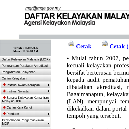
:: Tandakan laman ini! :: (Ctrl+D)
Cetak
Cetak (
Tarikh :
10/08/2026
Masa :
10:35:08 AM
•
Mulai tahun 2007, per
Daftar Kelayakan Malaysia (MQR)
kecuali kelayakan profe
Penerangan Perakuan Akreditasi
bersifat berterusan bermul
Pengiktirafan Kelayakan
kepada audit pematuhan
Carian Kelayakan
Institusi Awam/Kerajaan
dibatalkan akreditasi,
Institusi Swasta
Bagaimanapun, kelayakan
Senarai Kelayakan Kemahiran
(LAN) mempunyai temp
Malaysia JPK
dikekalkan dalam portal
Carian Kata Kunci
Panduan
tempoh yang tersebut.
Permohonan Pengemaskinian
MQR