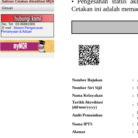
•
Pengesahan status akr
Salinan Cetakan Akreditasi MQA
Cetakan ini adalah memad
Glosari
No. Tel : 03-86881900
E-mel :
Sistem Pengurusan
Pertanyaan & Aduan
Nombor Rujukan
:
Nombor Siri Sijil
:
Nama Kelayakan
:
Tarikh Akreditasi
:
(dd/mm/yyyy)
Audit Pematuhan
:
Nama IPTS
:
Alamat
: