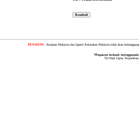
PENAFIAN
: Kerajaan Malaysia dan Agensi Kelayakan Malaysia tidak akan bertanggung
?Paparan terbaik menggunakan
?b>Hak Cipta Terpeliha