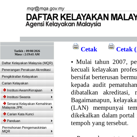
:: Tandakan laman ini! :: (Ctrl+D)
Cetak
Cetak (
Tarikh :
09/08/2026
Masa :
2:19:41 AM
•
Mulai tahun 2007, per
Daftar Kelayakan Malaysia (MQR)
kecuali kelayakan profe
Penerangan Perakuan Akreditasi
bersifat berterusan bermul
Pengiktirafan Kelayakan
kepada audit pematuhan
Carian Kelayakan
Institusi Awam/Kerajaan
dibatalkan akreditasi,
Institusi Swasta
Bagaimanapun, kelayakan
Senarai Kelayakan Kemahiran
(LAN) mempunyai temp
Malaysia JPK
dikekalkan dalam portal
Carian Kata Kunci
Panduan
tempoh yang tersebut.
Permohonan Pengemaskinian
MQR