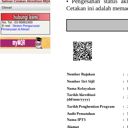
•
Pengesahan status akr
Salinan Cetakan Akreditasi MQA
Cetakan ini adalah memad
Glosari
No. Tel : 03-86881900
E-mel :
Sistem Pengurusan
Pertanyaan & Aduan
Nombor Rujukan
:
Nombor Siri Sijil
:
Nama Kelayakan
:
Tarikh Akreditasi
:
(dd/mm/yyyy)
Tarikh Penghentian Program
:
Audit Pematuhan
:
Nama IPTS
:
Alamat
: