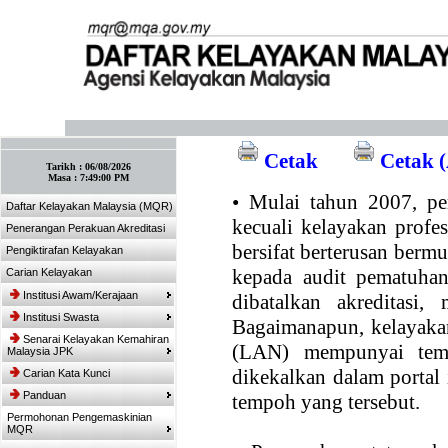
:: Tandakan laman ini! :: (Ctrl+D)
Cetak
Cetak (
Tarikh :
06/08/2026
Masa :
7:49:00 PM
•
Mulai tahun 2007, per
Daftar Kelayakan Malaysia (MQR)
kecuali kelayakan profe
Penerangan Perakuan Akreditasi
bersifat berterusan bermul
Pengiktirafan Kelayakan
kepada audit pematuhan
Carian Kelayakan
Institusi Awam/Kerajaan
dibatalkan akreditasi,
Institusi Swasta
Bagaimanapun, kelayakan
Senarai Kelayakan Kemahiran
(LAN) mempunyai temp
Malaysia JPK
dikekalkan dalam portal
Carian Kata Kunci
Panduan
tempoh yang tersebut.
Permohonan Pengemaskinian
MQR