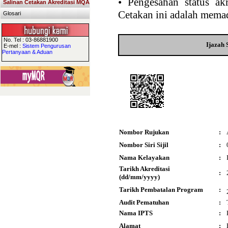
•
Pengesahan status akr
Salinan Cetakan Akreditasi MQA
Cetakan ini adalah memad
Glosari
No. Tel : 03-86881900
Ijazah
E-mel :
Sistem Pengurusan
Pertanyaan & Aduan
Nombor Rujukan
:
Nombor Siri Sijil
:
Nama Kelayakan
:
Tarikh Akreditasi
:
(dd/mm/yyyy)
Tarikh Pembatalan Program
:
Audit Pematuhan
:
Nama IPTS
:
Alamat
: