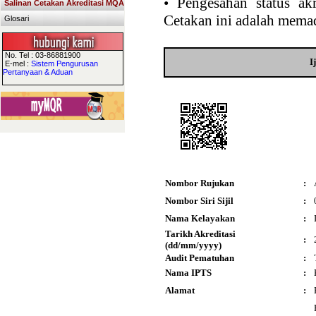
•
Pengesahan status akr
Salinan Cetakan Akreditasi MQA
Cetakan ini adalah memad
Glosari
No. Tel : 03-86881900
I
E-mel :
Sistem Pengurusan
Pertanyaan & Aduan
Nombor Rujukan
:
Nombor Siri Sijil
:
Nama Kelayakan
:
Tarikh Akreditasi
:
(dd/mm/yyyy)
Audit Pematuhan
:
Nama IPTS
:
Alamat
: