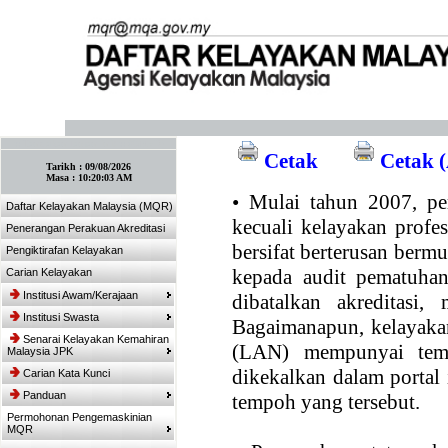
:: Tandakan laman ini! :: (Ctrl+D)
Cetak
Cetak (
Tarikh :
09/08/2026
Masa :
10:20:03 AM
•
Mulai tahun 2007, per
Daftar Kelayakan Malaysia (MQR)
kecuali kelayakan profe
Penerangan Perakuan Akreditasi
bersifat berterusan bermul
Pengiktirafan Kelayakan
kepada audit pematuhan
Carian Kelayakan
Institusi Awam/Kerajaan
dibatalkan akreditasi,
Institusi Swasta
Bagaimanapun, kelayakan
Senarai Kelayakan Kemahiran
(LAN) mempunyai temp
Malaysia JPK
dikekalkan dalam portal
Carian Kata Kunci
Panduan
tempoh yang tersebut.
Permohonan Pengemaskinian
MQR