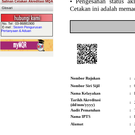
•
Pengesahan status akr
Salinan Cetakan Akreditasi MQA
Cetakan ini adalah memad
Glosari
No. Tel : 03-86881900
E-mel :
Sistem Pengurusan
Pertanyaan & Aduan
Nombor Rujukan
:
Nombor Siri Sijil
:
Nama Kelayakan
:
Tarikh Akreditasi
:
(dd/mm/yyyy)
Audit Pematuhan
:
Nama IPTS
:
Alamat
: