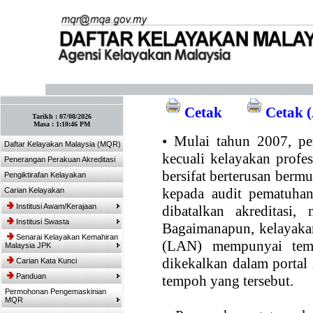
:: Tandakan laman ini! :: (Ctrl+D)
Cetak
Cetak (
Tarikh :
07/08/2026
Masa :
1:10:46 PM
•
Mulai tahun 2007, per
Daftar Kelayakan Malaysia (MQR)
kecuali kelayakan profe
Penerangan Perakuan Akreditasi
bersifat berterusan bermul
Pengiktirafan Kelayakan
kepada audit pematuhan
Carian Kelayakan
Institusi Awam/Kerajaan
dibatalkan akreditasi,
Institusi Swasta
Bagaimanapun, kelayakan
Senarai Kelayakan Kemahiran
(LAN) mempunyai temp
Malaysia JPK
dikekalkan dalam portal
Carian Kata Kunci
Panduan
tempoh yang tersebut.
Permohonan Pengemaskinian
MQR