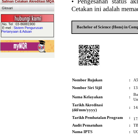
•
Pengesahan status akr
Salinan Cetakan Akreditasi MQA
Cetakan ini adalah memad
Glosari
No. Tel : 03-86881900
Bachelor of Science (Hons) in Com
E-mel :
Sistem Pengurusan
Pertanyaan & Aduan
Nombor Rujukan
:
A5
Nombor Siri Sijil
:
13
Ba
Nama Kelayakan
:
Un
Tarikh Akreditasi
:
14
(dd/mm/yyyy)
Tarikh Pembatalan Program
:
17
Audit Pematuhan
:
T
Nama IPTS
:
UO