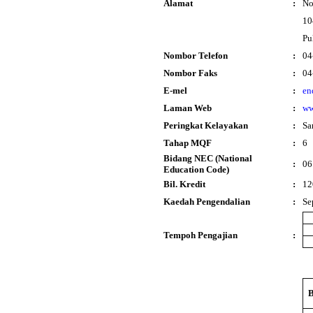
Alamat
:
No
10
Pu
Nombor Telefon
:
04
Nombor Faks
:
04
E-mel
:
en
Laman Web
:
ww
Peringkat Kelayakan
:
Sa
Tahap MQF
:
6
Bidang NEC (National
:
06
Education Code)
Bil. Kredit
:
12
Kaedah Pengendalian
:
Se
Tempoh Pengajian
: