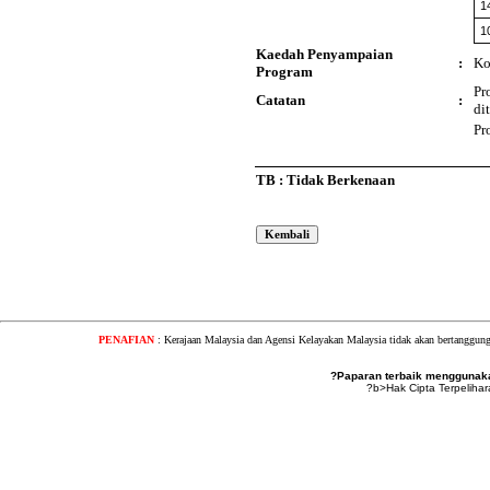
1
1
Kaedah Penyampaian
:
Ko
Program
Pr
Catatan
:
di
Pr
TB : Tidak Berkenaan
PENAFIAN
: Kerajaan Malaysia dan Agensi Kelayakan Malaysia tidak akan bertanggung
?Paparan terbaik menggunakan
?b>Hak Cipta Terpeliha