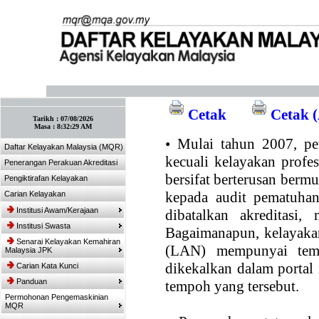
:: Tandakan laman ini! :: (Ctrl+D)
Cetak
Cetak (
Tarikh :
07/08/2026
Masa :
8:32:29 AM
•
Mulai tahun 2007, per
Daftar Kelayakan Malaysia (MQR)
kecuali kelayakan profe
Penerangan Perakuan Akreditasi
bersifat berterusan bermul
Pengiktirafan Kelayakan
kepada audit pematuhan
Carian Kelayakan
Institusi Awam/Kerajaan
dibatalkan akreditasi,
Institusi Swasta
Bagaimanapun, kelayakan
Senarai Kelayakan Kemahiran
(LAN) mempunyai temp
Malaysia JPK
dikekalkan dalam portal
Carian Kata Kunci
Panduan
tempoh yang tersebut.
Permohonan Pengemaskinian
MQR