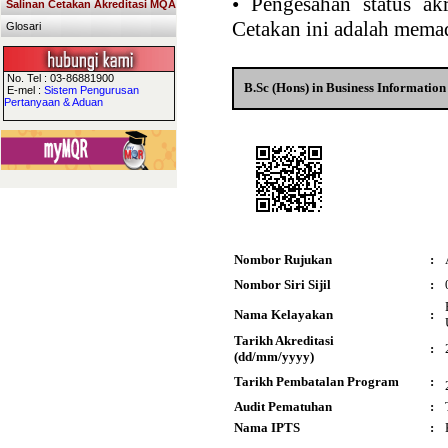
•
Pengesahan status akr
Salinan Cetakan Akreditasi MQA
Cetakan ini adalah memad
Glosari
No. Tel : 03-86881900
B.Sc (Hons) in Business Informatio
E-mel :
Sistem Pengurusan
Pertanyaan & Aduan
Nombor Rujukan
:
Nombor Siri Sijil
:
Nama Kelayakan
:
Tarikh Akreditasi
:
(dd/mm/yyyy)
Tarikh Pembatalan Program
:
Audit Pematuhan
:
Nama IPTS
: