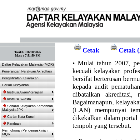
:: Tandakan laman ini! :: (Ctrl+D)
Cetak
Cetak (
Tarikh :
06/08/2026
Masa :
7:51:59 PM
•
Mulai tahun 2007, per
Daftar Kelayakan Malaysia (MQR)
kecuali kelayakan profe
Penerangan Perakuan Akreditasi
bersifat berterusan bermul
Pengiktirafan Kelayakan
kepada audit pematuhan
Carian Kelayakan
Institusi Awam/Kerajaan
dibatalkan akreditasi,
Institusi Swasta
Bagaimanapun, kelayakan
Senarai Kelayakan Kemahiran
(LAN) mempunyai temp
Malaysia JPK
dikekalkan dalam portal
Carian Kata Kunci
Panduan
tempoh yang tersebut.
Permohonan Pengemaskinian
MQR