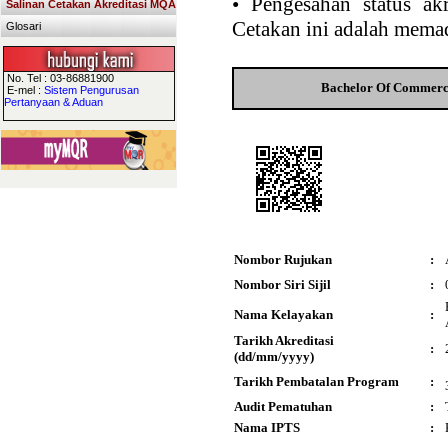
•
Pengesahan status akr
Salinan Cetakan Akreditasi MQA
Cetakan ini adalah memad
Glosari
No. Tel : 03-86881900
Bachelor Of Commerce
E-mel :
Sistem Pengurusan
Pertanyaan & Aduan
Nombor Rujukan
:
Nombor Siri Sijil
:
Nama Kelayakan
:
Tarikh Akreditasi
:
(dd/mm/yyyy)
Tarikh Pembatalan Program
:
Audit Pematuhan
:
Nama IPTS
: