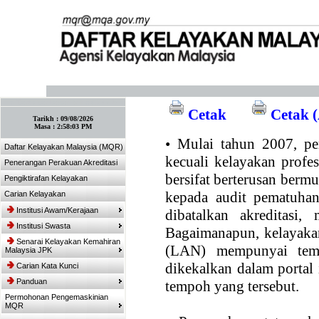
:: Tandakan laman ini! :: (Ctrl+D)
Cetak
Cetak (
Tarikh :
09/08/2026
Masa :
2:58:03 PM
•
Mulai tahun 2007, per
Daftar Kelayakan Malaysia (MQR)
kecuali kelayakan profe
Penerangan Perakuan Akreditasi
bersifat berterusan bermul
Pengiktirafan Kelayakan
kepada audit pematuhan
Carian Kelayakan
Institusi Awam/Kerajaan
dibatalkan akreditasi,
Institusi Swasta
Bagaimanapun, kelayakan
Senarai Kelayakan Kemahiran
(LAN) mempunyai temp
Malaysia JPK
dikekalkan dalam portal
Carian Kata Kunci
Panduan
tempoh yang tersebut.
Permohonan Pengemaskinian
MQR