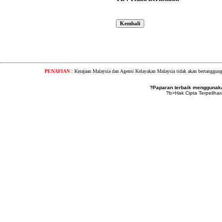
PENAFIAN
: Kerajaan Malaysia dan Agensi Kelayakan Malaysia tidak akan bertanggung
?Paparan terbaik menggunakan
?b>Hak Cipta Terpeliha