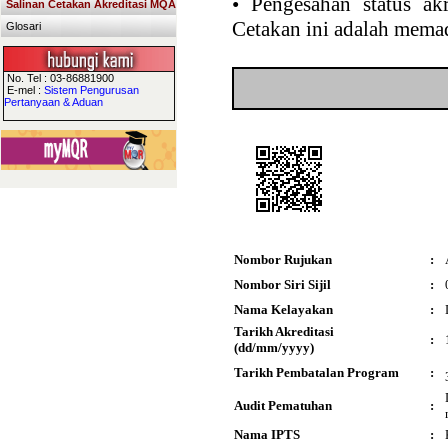
•
Pengesahan status akr
Salinan Cetakan Akreditasi MQA
Cetakan ini adalah memad
Glosari
No. Tel : 03-86881900
E-mel :
Sistem Pengurusan
Pertanyaan & Aduan
Nombor Rujukan
:
Nombor Siri Sijil
:
Nama Kelayakan
:
Tarikh Akreditasi
:
(dd/mm/yyyy)
Tarikh Pembatalan Program
:
Audit Pematuhan
:
Nama IPTS
: