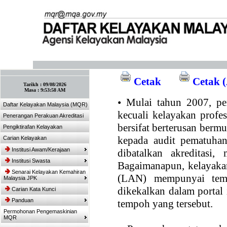
:: Tandakan laman ini! :: (Ctrl+D)
Cetak
Cetak (
Tarikh :
09/08/2026
Masa :
9:53:58 AM
•
Mulai tahun 2007, per
Daftar Kelayakan Malaysia (MQR)
kecuali kelayakan profe
Penerangan Perakuan Akreditasi
bersifat berterusan bermul
Pengiktirafan Kelayakan
kepada audit pematuhan
Carian Kelayakan
Institusi Awam/Kerajaan
dibatalkan akreditasi,
Institusi Swasta
Bagaimanapun, kelayakan
Senarai Kelayakan Kemahiran
(LAN) mempunyai temp
Malaysia JPK
dikekalkan dalam portal
Carian Kata Kunci
Panduan
tempoh yang tersebut.
Permohonan Pengemaskinian
MQR