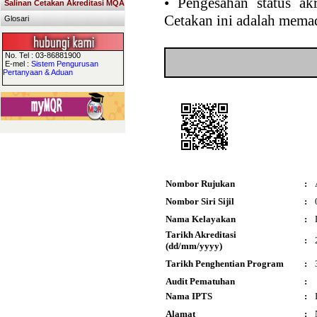
•
Pengesahan status akr
Salinan Cetakan Akreditasi MQA
Cetakan ini adalah memad
Glosari
No. Tel : 03-86881900
E-mel :
Sistem Pengurusan
Pertanyaan & Aduan
Nombor Rujukan
:
Nombor Siri Sijil
:
Nama Kelayakan
:
Tarikh Akreditasi
:
(dd/mm/yyyy)
Tarikh Penghentian Program
:
Audit Pematuhan
:
Nama IPTS
:
Alamat
: