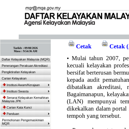
:: Tandakan laman ini! :: (Ctrl+D)
Cetak
Cetak (
Tarikh :
09/08/2026
Masa :
9:54:36 AM
•
Mulai tahun 2007, per
Daftar Kelayakan Malaysia (MQR)
kecuali kelayakan profe
Penerangan Perakuan Akreditasi
bersifat berterusan bermul
Pengiktirafan Kelayakan
kepada audit pematuhan
Carian Kelayakan
Institusi Awam/Kerajaan
dibatalkan akreditasi,
Institusi Swasta
Bagaimanapun, kelayakan
Senarai Kelayakan Kemahiran
(LAN) mempunyai temp
Malaysia JPK
dikekalkan dalam portal
Carian Kata Kunci
Panduan
tempoh yang tersebut.
Permohonan Pengemaskinian
MQR