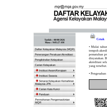
:: Tandakan laman ini! :: (Ctrl+D)
Cetak
Tarikh :
08/08/2026
Masa :
9:05:27 AM
•
Mulai tahun
Daftar Kelayakan Malaysia (MQR)
tempoh akredit
pematuhan pro
Penerangan Perakuan Akreditasi
dinyatakan. 
Pengiktirafan Kelayakan
akreditasi se
Carian Kelayakan
yang tersebut.
Institusi Awam/Kerajaan
•
Pengesahan s
Institusi Swasta
Senarai Kelayakan Kemahiran
Malaysia JPK
Carian Kata Kunci
Panduan
Permohonan Pengemaskinian
MQR