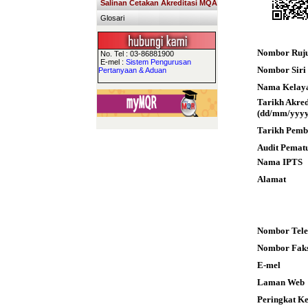
Salinan Cetakan Akreditasi MQA
Glosari
Nombor Ruj
No. Tel : 03-86881900
E-mel :
Sistem Pengurusan
Nombor Siri S
Pertanyaan & Aduan
Nama Kelay
Tarikh Akre
(dd/mm/yyyy
Tarikh Pemb
Audit Pemat
Nama IPTS
Alamat
Nombor Tele
Nombor Fak
E-mel
Laman Web
Peringkat K