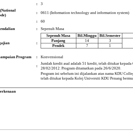
:
3
(National
:
0611 (Information technology and information system)
ode)
:
60
endalian
:
Sepenuh Masa
Sepenuh Masa
Bil.Minggu
Bil.Semester
Panjang
14
3
ajian
:
Pendek
7
1
yampaian Program
:
Konvensional
Jumlah kredit asal adalah 51 kredit, telah ditukar kepada
:
28/02/2012. Program ditamatkan pada 26/6/2020.
Program ini sebelum ini dijalankan atas nama KDU Coll
telah ditukar kepada Kolej Universiti KDU Penang berm
Berkenaan