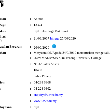
ukan
:
A6760
ijil
:
13374
akan
:
Sijil Teknologi Maklumat
ditasi
:
21/09/2007
hingga
25/06/2020
)
atalan Program
:
26/06/2020
uhan
:
Mesyuarat MJA pada 24/9/2019 memutuskan mengekalkan
:
UOW MALAYSIA KDU Penang University College
:
No.32, Jalan Anson
10400
Pulau Pinang
fon
:
04-238 6368
s
:
04-228 0362
:
enquiry@uow.edu.my
:
www.uow.edu.my
elayakan
:
Sijil