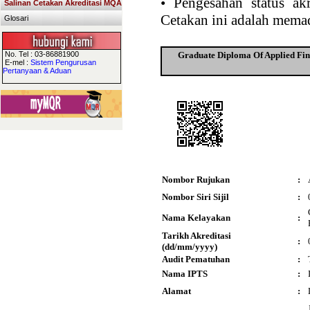
•
Pengesahan status akr
Salinan Cetakan Akreditasi MQA
Cetakan ini adalah memad
Glosari
No. Tel : 03-86881900
Graduate Diploma Of Applied Fina
E-mel :
Sistem Pengurusan
Pertanyaan & Aduan
Nombor Rujukan
:
Nombor Siri Sijil
:
Nama Kelayakan
:
Tarikh Akreditasi
:
(dd/mm/yyyy)
Audit Pematuhan
:
Nama IPTS
:
Alamat
: