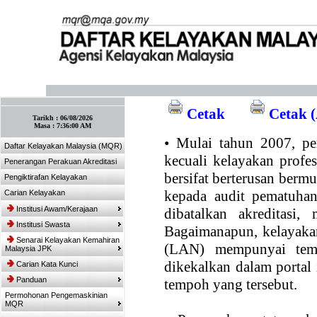
:: Tandakan laman ini! :: (Ctrl+D)
Cetak
Cetak (
Tarikh :
06/08/2026
Masa :
7:36:00 AM
•
Mulai tahun 2007, per
Daftar Kelayakan Malaysia (MQR)
kecuali kelayakan profe
Penerangan Perakuan Akreditasi
bersifat berterusan bermul
Pengiktirafan Kelayakan
kepada audit pematuhan
Carian Kelayakan
Institusi Awam/Kerajaan
dibatalkan akreditasi,
Institusi Swasta
Bagaimanapun, kelayakan
Senarai Kelayakan Kemahiran
(LAN) mempunyai temp
Malaysia JPK
dikekalkan dalam portal
Carian Kata Kunci
Panduan
tempoh yang tersebut.
Permohonan Pengemaskinian
MQR