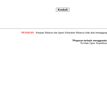
PENAFIAN
: Kerajaan Malaysia dan Agensi Kelayakan Malaysia tidak akan bertanggung
?Paparan terbaik menggunakan
?b>Hak Cipta Terpeliha