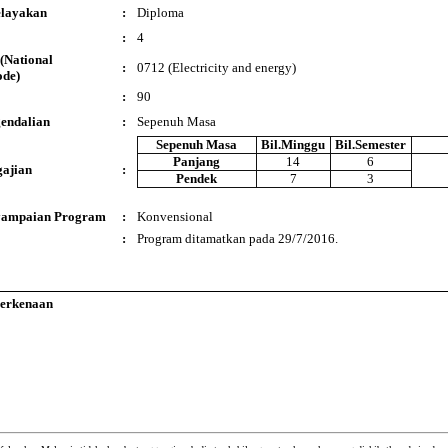
elayakan
:
Diploma
:
4
(National
:
0712 (Electricity and energy)
ode)
:
90
endalian
:
Sepenuh Masa
Sepenuh Masa
Bil.Minggu
Bil.Semester
Panjang
14
6
ajian
:
Pendek
7
3
yampaian Program
:
Konvensional
:
Program ditamatkan pada 29/7/2016.
Berkenaan