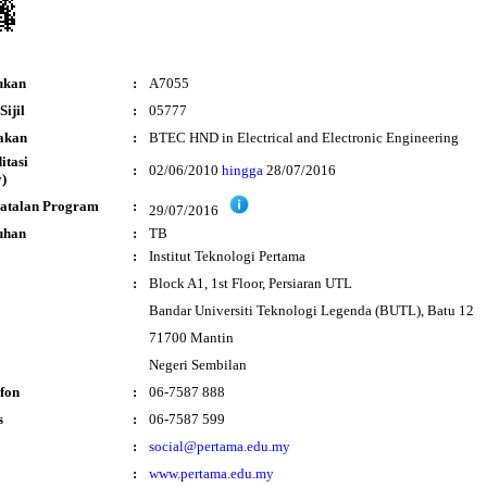
ukan
:
A7055
ijil
:
05777
akan
:
BTEC HND in Electrical and Electronic Engineering
ditasi
:
02/06/2010
hingga
28/07/2016
)
atalan Program
:
29/07/2016
uhan
:
TB
:
Institut Teknologi Pertama
:
Block A1, 1st Floor, Persiaran UTL
Bandar Universiti Teknologi Legenda (BUTL), Batu 12
71700 Mantin
Negeri Sembilan
fon
:
06-7587 888
s
:
06-7587 599
:
social@pertama.edu.my
:
www.pertama.edu.my