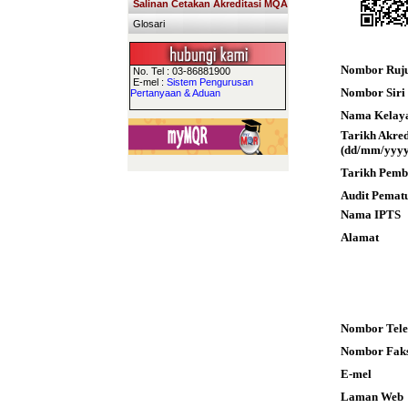
Salinan Cetakan Akreditasi MQA
Glosari
Nombor Ruj
No. Tel : 03-86881900
E-mel :
Sistem Pengurusan
Nombor Siri S
Pertanyaan & Aduan
Nama Kelay
Tarikh Akre
(dd/mm/yyyy
Tarikh Pemb
Audit Pemat
Nama IPTS
Alamat
Nombor Tele
Nombor Fak
E-mel
Laman Web