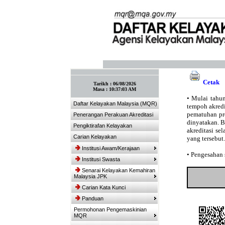
:: Tandakan laman ini! :: (Ctrl+D)
Cetak
Tarikh :
06/08/2026
Masa :
10:37:03 AM
•
Mulai tahun
Daftar Kelayakan Malaysia (MQR)
tempoh akredit
pematuhan pro
Penerangan Perakuan Akreditasi
dinyatakan. 
Pengiktirafan Kelayakan
akreditasi se
Carian Kelayakan
yang tersebut.
Institusi Awam/Kerajaan
•
Pengesahan s
Institusi Swasta
Senarai Kelayakan Kemahiran
Malaysia JPK
Carian Kata Kunci
Panduan
Permohonan Pengemaskinian
MQR