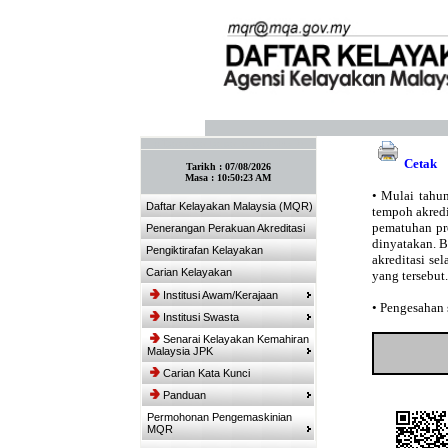
:: Tandakan laman ini! :: (Ctrl+D)
Cetak
Tarikh :
07/08/2026
Masa :
10:50:23 AM
•
Mulai tahun
Daftar Kelayakan Malaysia (MQR)
tempoh akredit
pematuhan pro
Penerangan Perakuan Akreditasi
dinyatakan. 
Pengiktirafan Kelayakan
akreditasi se
Carian Kelayakan
yang tersebut.
Institusi Awam/Kerajaan
•
Pengesahan s
Institusi Swasta
Senarai Kelayakan Kemahiran
Malaysia JPK
Carian Kata Kunci
Panduan
Permohonan Pengemaskinian
MQR