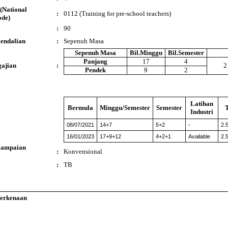
(National
:
0112 (Training for pre-school teachers)
ode)
:
90
endalian
:
Sepenuh Masa
Sepenuh Masa
Bil.Minggu
Bil.Semester
Panjang
17
4
ajian
:
2
Pendek
9
2
Latihan
Bermula
Minggu/Semester
Semester
Industri
08/07/2021
14+7
5+2
-
2.
16/01/2023
17+9+12
4+2+1
Available
2.
yampaian
:
Konvensional
:
TB
Berkenaan