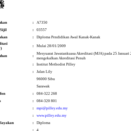
ukan
:
A7350
ijil
:
03557
akan
:
Diploma Pendidikan Awal Kanak-Kanak
ditasi
:
Mulai 28/01/2009
)
Mesyuarat Jawatankuasa Akreditasi (MJA) pada 25 Januari 
uhan
:
mengekalkan Akreditasi Penuh
:
Institut Methodist Pilley
:
Jalan Lily
96000 Sibu
Sarawak
fon
:
084-322 268
s
:
084-320 801
:
mpi@pilley.edu.my
:
www.pilley.edu.my
elayakan
:
Diploma
:
4