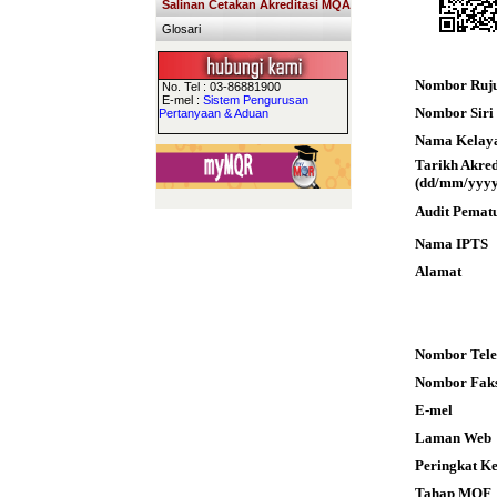
Salinan Cetakan Akreditasi MQA
Glosari
Nombor Ruj
No. Tel : 03-86881900
E-mel :
Sistem Pengurusan
Nombor Siri S
Pertanyaan & Aduan
Nama Kelay
Tarikh Akre
(dd/mm/yyyy
Audit Pemat
Nama IPTS
Alamat
Nombor Tele
Nombor Fak
E-mel
Laman Web
Peringkat K
Tahap MQF