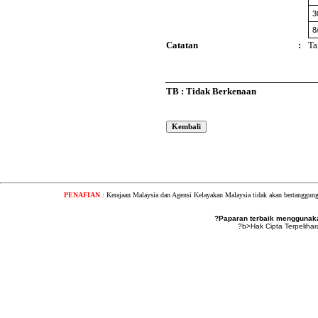
3
8
Catatan
:
Ta
TB : Tidak Berkenaan
PENAFIAN
: Kerajaan Malaysia dan Agensi Kelayakan Malaysia tidak akan bertanggung
?Paparan terbaik menggunakan
?b>Hak Cipta Terpeliha