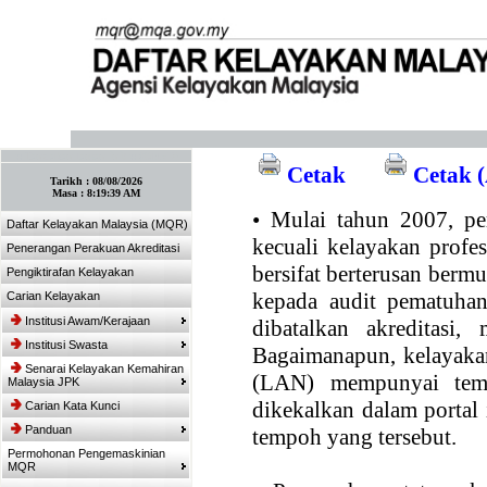
:: Tandakan laman ini! :: (Ctrl+D)
Cetak
Cetak (
Tarikh :
08/08/2026
Masa :
8:19:39 AM
•
Mulai tahun 2007, per
Daftar Kelayakan Malaysia (MQR)
kecuali kelayakan profe
Penerangan Perakuan Akreditasi
bersifat berterusan bermul
Pengiktirafan Kelayakan
kepada audit pematuhan
Carian Kelayakan
Institusi Awam/Kerajaan
dibatalkan akreditasi,
Institusi Swasta
Bagaimanapun, kelayakan
Senarai Kelayakan Kemahiran
(LAN) mempunyai temp
Malaysia JPK
dikekalkan dalam portal
Carian Kata Kunci
Panduan
tempoh yang tersebut.
Permohonan Pengemaskinian
MQR