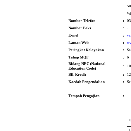
50
Wi
Nombor Telefon
:
03
Nombor Faks
:
-
E-mel
:
vc
Laman Web
:
ww
Peringkat Kelayakan
:
Sa
Tahap MQF
:
6
Bidang NEC (National
:
10
Education Code)
Bil. Kredit
:
12
Kaedah Pengendalian
:
Se
Tempoh Pengajian
:
1