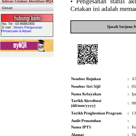
•
Pengesahan status akr
Salinan Cetakan Akreditasi MQA
Cetakan ini adalah memad
Glosari
No. Tel : 03-86881900
Ijazah Sarjana 
E-mel :
Sistem Pengurusan
Pertanyaan & Aduan
Nombor Rujukan
:
A
Nombor Siri Sijil
:
05
Nama Kelayakan
:
Ij
Tarikh Akreditasi
:
08
(dd/mm/yyyy)
Tarikh Penghentian Program
:
13
Audit Pematuhan
:
Nama IPTS
:
Ku
Alamat
:
Ti