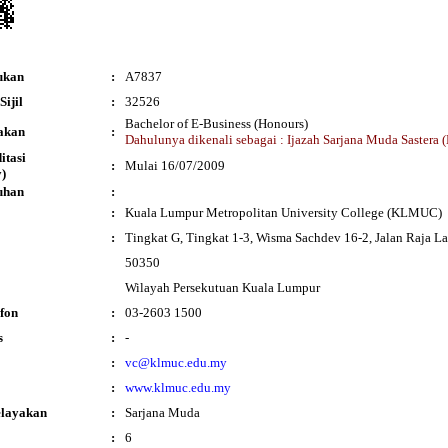
ukan
:
A7837
ijil
:
32526
Bachelor of E-Business (Honours)
akan
:
Dahulunya dikenali sebagai : Ijazah Sarjana Muda Sastera 
ditasi
:
Mulai 16/07/2009
)
uhan
:
:
Kuala Lumpur Metropolitan University College (KLMUC)
:
Tingkat G, Tingkat 1-3, Wisma Sachdev 16-2, Jalan Raja La
50350
Wilayah Persekutuan Kuala Lumpur
fon
:
03-2603 1500
s
:
-
:
vc@klmuc.edu.my
:
www.klmuc.edu.my
elayakan
:
Sarjana Muda
:
6