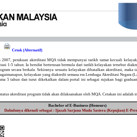
Cetak (Alternatif)
 2007, perakuan akreditasi MQA tidak mempunyai tarikh tamat kecuali kelaya
asi 1-5 tahun. Ia bersifat berterusan bermula dari tarikh kelayakan tersebut diakr
gram secara berkala. Sekiranya sesuatu kelayakan dibatalkan akreditasi, maka t
Bagaimanapun, kelayakan yang diakredit semasa era Lembaga Akreditasi Negara 
lama 5 tahun dan turut dikekalkan dalam portal ini sebagai rujukan bagi gradu
tatus akreditasi program tidak akan dilaksanakan oleh MQA. Cetakan ini adalah 
Bachelor of E-Business (Honours)
Dahulunya dikenali sebagai : Ijazah Sarjana Muda Sastera (Kepujian) E-Pe