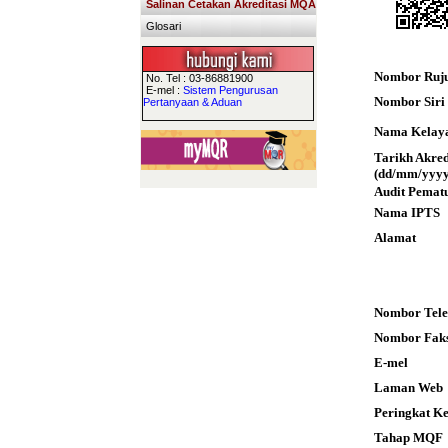
Salinan Cetakan Akreditasi MQA
Glosari
Nombor Ruj
No. Tel : 03-86881900
E-mel :
Sistem Pengurusan
Nombor Siri S
Pertanyaan & Aduan
Nama Kelay
Tarikh Akre
(dd/mm/yyyy
Audit Pemat
Nama IPTS
Alamat
Nombor Tele
Nombor Fak
E-mel
Laman Web
Peringkat K
Tahap MQF