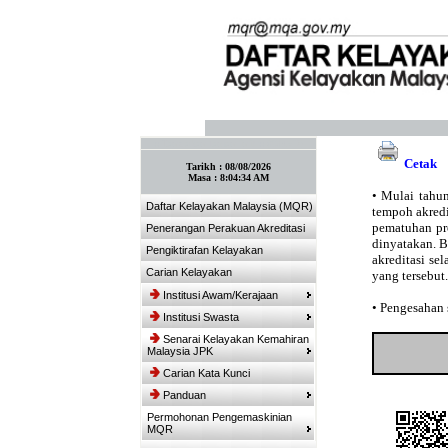
:: Tandakan laman ini! :: (Ctrl+D)
Cetak
Tarikh :
08/08/2026
Masa :
8:04:34 AM
•
Mulai tahun
Daftar Kelayakan Malaysia (MQR)
tempoh akredit
pematuhan pro
Penerangan Perakuan Akreditasi
dinyatakan. 
Pengiktirafan Kelayakan
akreditasi se
Carian Kelayakan
yang tersebut.
Institusi Awam/Kerajaan
•
Pengesahan s
Institusi Swasta
Senarai Kelayakan Kemahiran
Malaysia JPK
Carian Kata Kunci
Panduan
Permohonan Pengemaskinian
MQR