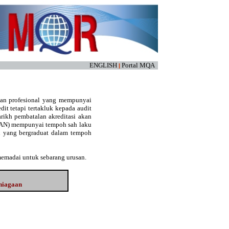
ENGLISH
Portal MQA
|
kan profesional yang mempunyai
edit tetapi tertakluk kepada audit
arikh pembatalan akreditasi akan
(LAN) mempunyai tempoh sah laku
an yang bergraduat dalam tempoh
memadai untuk sebarang urusan.
rniagaan