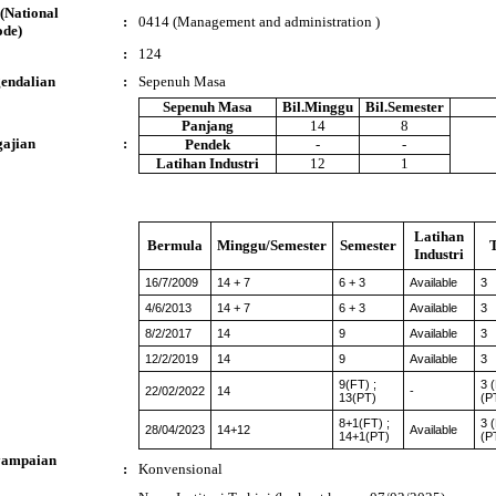
(National
:
0414 (Management and administration )
ode)
:
124
endalian
:
Sepenuh Masa
Sepenuh Masa
Bil.Minggu
Bil.Semester
Panjang
14
8
ajian
:
Pendek
-
-
Latihan Industri
12
1
Latihan
Bermula
Minggu/Semester
Semester
Industri
16/7/2009
14 + 7
6 + 3
Available
3
4/6/2013
14 + 7
6 + 3
Available
3
8/2/2017
14
9
Available
3
12/2/2019
14
9
Available
3
9(FT) ;
3 (
22/02/2022
14
-
13(PT)
(P
8+1(FT) ;
3 (
28/04/2023
14+12
Available
14+1(PT)
(P
yampaian
:
Konvensional