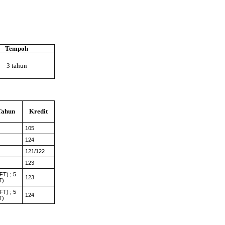
Tempoh
3 tahun
Tahun
Kredit
105
124
121/122
123
FT) ; 5
123
T)
FT) ; 5
124
T)