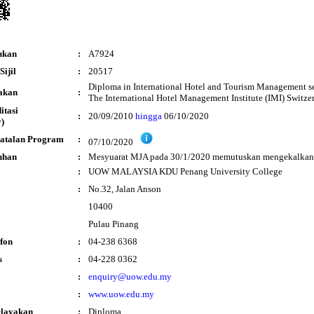
ukan
:
A7924
ijil
:
20517
Diploma in International Hotel and Tourism Management s
akan
:
The International Hotel Management Institute (IMI) Switze
ditasi
:
20/09/2010
hingga
06/10/2020
)
atalan Program
:
07/10/2020
uhan
:
Mesyuarat MJA pada 30/1/2020 memutuskan mengekalkan 
:
UOW MALAYSIA KDU Penang University College
:
No.32, Jalan Anson
10400
Pulau Pinang
fon
:
04-238 6368
s
:
04-228 0362
:
enquiry@uow.edu.my
:
www.uow.edu.my
elayakan
:
Diploma