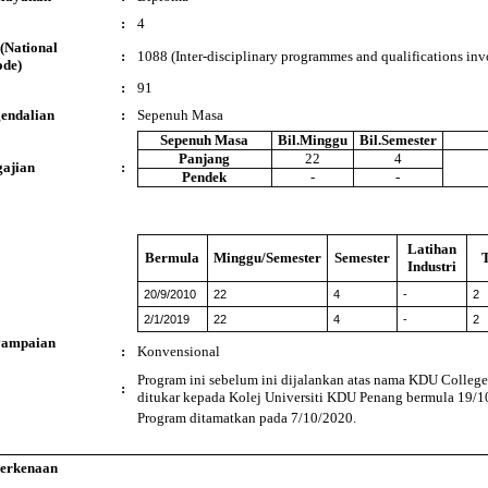
:
4
(National
:
1088 (Inter-disciplinary programmes and qualifications invo
ode)
:
91
endalian
:
Sepenuh Masa
Sepenuh Masa
Bil.Minggu
Bil.Semester
Panjang
22
4
ajian
:
Pendek
-
-
Latihan
Bermula
Minggu/Semester
Semester
Industri
20/9/2010
22
4
-
2
2/1/2019
22
4
-
2
yampaian
:
Konvensional
Program ini sebelum ini dijalankan atas nama KDU College
:
ditukar kepada Kolej Universiti KDU Penang bermula 19/1
Program ditamatkan pada 7/10/2020.
Berkenaan