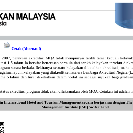
Cetak (Alternatif)
 2007, perakuan akreditasi MQA tidak mempunyai tarikh tamat kecuali kelaya
asi 1-5 tahun. Ia bersifat berterusan bermula dari tarikh kelayakan tersebut diakr
gram secara berkala. Sekiranya sesuatu kelayakan dibatalkan akreditasi, maka t
Bagaimanapun, kelayakan yang diakredit semasa era Lembaga Akreditasi Negara 
lama 5 tahun dan turut dikekalkan dalam portal ini sebagai rujukan bagi gradu
tatus akreditasi program tidak akan dilaksanakan oleh MQA. Cetakan ini adalah 
in International Hotel and Tourism Management secara kerjasama dengan The 
Management Institute (IMI) Switzerland