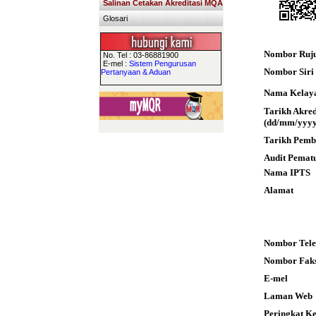
Salinan Cetakan Akreditasi MQA
Glosari
Nombor Ruj
No. Tel : 03-86881900
E-mel :
Sistem Pengurusan
Nombor Siri S
Pertanyaan & Aduan
Nama Kelay
Tarikh Akre
(dd/mm/yyyy
Tarikh Pemb
Audit Pemat
Nama IPTS
Alamat
Nombor Tele
Nombor Fak
E-mel
Laman Web
Peringkat K