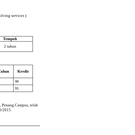
lving services )
Tempoh
2 tahun
Tahun
Kredit
90
91
, Penang Campus, telah
0/2015.