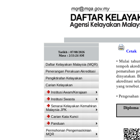
:: Tandakan laman ini! :: (Ctrl+D)
Cetak
Tarikh :
07/08/2026
Masa :
2:51:24 AM
•
Mulai tahun
Daftar Kelayakan Malaysia (MQR)
tempoh akredit
pematuhan pro
Penerangan Perakuan Akreditasi
dinyatakan. 
Pengiktirafan Kelayakan
akreditasi se
Carian Kelayakan
yang tersebut.
Institusi Awam/Kerajaan
•
Pengesahan s
Institusi Swasta
Senarai Kelayakan Kemahiran
Diploma 
Malaysia JPK
Carian Kata Kunci
Panduan
Permohonan Pengemaskinian
MQR