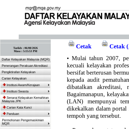
:: Tandakan laman ini! :: (Ctrl+D)
Cetak
Cetak (
Tarikh :
06/08/2026
Masa :
5:15:53 PM
•
Mulai tahun 2007, per
Daftar Kelayakan Malaysia (MQR)
kecuali kelayakan profe
Penerangan Perakuan Akreditasi
bersifat berterusan bermul
Pengiktirafan Kelayakan
kepada audit pematuhan
Carian Kelayakan
Institusi Awam/Kerajaan
dibatalkan akreditasi,
Institusi Swasta
Bagaimanapun, kelayakan
Senarai Kelayakan Kemahiran
(LAN) mempunyai temp
Malaysia JPK
dikekalkan dalam portal
Carian Kata Kunci
Panduan
tempoh yang tersebut.
Permohonan Pengemaskinian
MQR