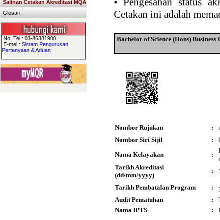
•
Pengesahan status akr
Salinan Cetakan Akreditasi MQA
Cetakan ini adalah memad
Glosari
No. Tel : 03-86881900
Bachelor of Science (Hons) Business
E-mel :
Sistem Pengurusan
Pertanyaan & Aduan
Nombor Rujukan
:
Nombor Siri Sijil
:
Nama Kelayakan
:
Tarikh Akreditasi
:
(dd/mm/yyyy)
Tarikh Pembatalan Program
:
Audit Pematuhan
:
Nama IPTS
: