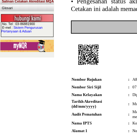
•
Pengesahan status akr
Salinan Cetakan Akreditasi MQA
Cetakan ini adalah memad
Glosari
No. Tel : 03-86881900
E-mel :
Sistem Pengurusan
Pertanyaan & Aduan
Nombor Rujukan
:
A8
Nombor Siri Sijil
:
07
Nama Kelayakan
:
Di
Tarikh Akreditasi
:
Mu
(dd/mm/yyyy)
Me
Audit Pematuhan
:
me
Nama IPTS
:
Ko
Alamat 1
:
No