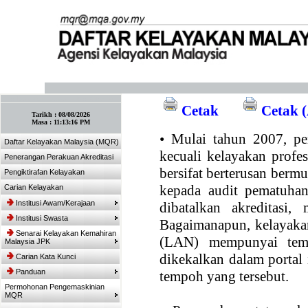
:: Tandakan laman ini! :: (Ctrl+D)
Cetak
Cetak (
Tarikh :
08/08/2026
Masa :
11:13:16 PM
•
Mulai tahun 2007, per
Daftar Kelayakan Malaysia (MQR)
kecuali kelayakan profe
Penerangan Perakuan Akreditasi
bersifat berterusan bermul
Pengiktirafan Kelayakan
kepada audit pematuhan
Carian Kelayakan
Institusi Awam/Kerajaan
dibatalkan akreditasi,
Institusi Swasta
Bagaimanapun, kelayakan
Senarai Kelayakan Kemahiran
(LAN) mempunyai temp
Malaysia JPK
dikekalkan dalam portal
Carian Kata Kunci
Panduan
tempoh yang tersebut.
Permohonan Pengemaskinian
MQR