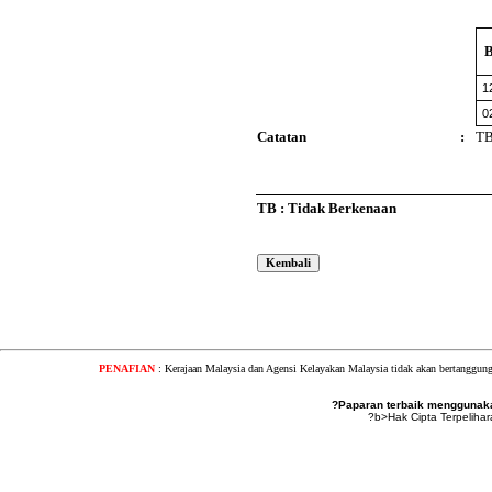
1
0
Catatan
:
T
TB : Tidak Berkenaan
PENAFIAN
: Kerajaan Malaysia dan Agensi Kelayakan Malaysia tidak akan bertanggung
?Paparan terbaik menggunakan
?b>Hak Cipta Terpeliha