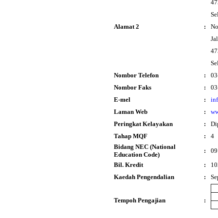
47
Se
Alamat 2
:
No
Ja
47
Se
Nombor Telefon
:
03
Nombor Faks
:
03
E-mel
:
in
Laman Web
:
ww
Peringkat Kelayakan
:
Di
Tahap MQF
:
4
Bidang NEC (National
:
09
Education Code)
Bil. Kredit
:
10
Kaedah Pengendalian
:
Se
Tempoh Pengajian
: