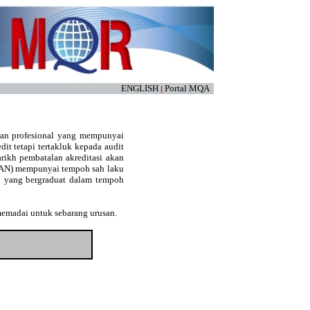
ENGLISH
Portal MQA
|
kan profesional yang mempunyai
edit tetapi tertakluk kepada audit
arikh pembatalan akreditasi akan
(LAN) mempunyai tempoh sah laku
an yang bergraduat dalam tempoh
memadai untuk sebarang urusan.