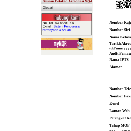
Salinan Cetakan Akreditasi MQA
Glosari
Nombor Ruj
No. Tel : 03-86881900
E-mel :
Sistem Pengurusan
Nombor Siri S
Pertanyaan & Aduan
Nama Kelay
Tarikh Akre
(dd/mm/yyyy
Audit Pemat
Nama IPTS
Alamat
Nombor Tele
Nombor Fak
E-mel
Laman Web
Peringkat K
Tahap MQF