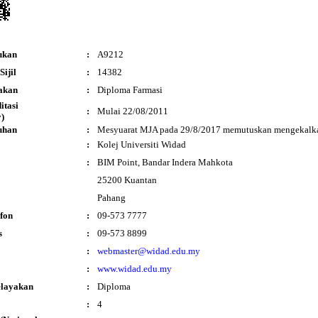
ukan
:
A9212
ijil
:
14382
akan
:
Diploma Farmasi
ditasi
:
Mulai 22/08/2011
)
uhan
:
Mesyuarat MJA pada 29/8/2017 memutuskan mengekalkan
:
Kolej Universiti Widad
:
BIM Point, Bandar Indera Mahkota
25200 Kuantan
Pahang
fon
:
09-573 7777
s
:
09-573 8899
:
webmaster@widad.edu.my
:
www.widad.edu.my
elayakan
:
Diploma
:
4