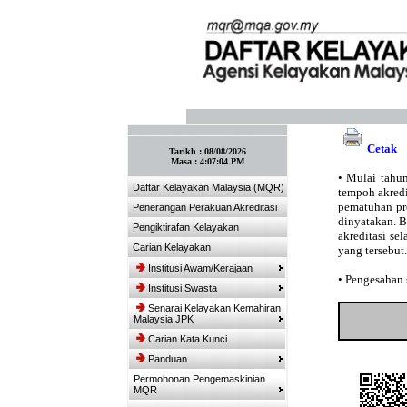
:: Tandakan laman ini! :: (Ctrl+D)
Cetak
Tarikh :
08/08/2026
Masa :
4:07:04 PM
•
Mulai tahun
Daftar Kelayakan Malaysia (MQR)
tempoh akredit
pematuhan pro
Penerangan Perakuan Akreditasi
dinyatakan. 
Pengiktirafan Kelayakan
akreditasi se
Carian Kelayakan
yang tersebut.
Institusi Awam/Kerajaan
•
Pengesahan s
Institusi Swasta
Senarai Kelayakan Kemahiran
Malaysia JPK
Carian Kata Kunci
Panduan
Permohonan Pengemaskinian
MQR