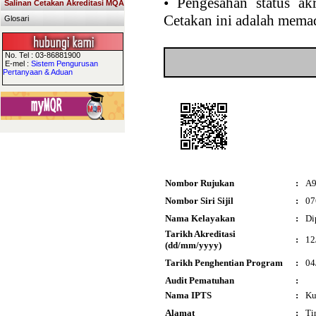
•
Pengesahan status akr
Salinan Cetakan Akreditasi MQA
Cetakan ini adalah memad
Glosari
No. Tel : 03-86881900
E-mel :
Sistem Pengurusan
Pertanyaan & Aduan
Nombor Rujukan
:
A9
Nombor Siri Sijil
:
07
Nama Kelayakan
:
Di
Tarikh Akreditasi
:
12
(dd/mm/yyyy)
Tarikh Penghentian Program
:
04
Audit Pematuhan
:
Nama IPTS
:
Ku
Alamat
:
Ti