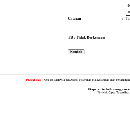
8
1
Catatan
:
Ta
TB : Tidak Berkenaan
PENAFIAN
: Kerajaan Malaysia dan Agensi Kelayakan Malaysia tidak akan bertanggung
?Paparan terbaik menggunakan
?b>Hak Cipta Terpeliha