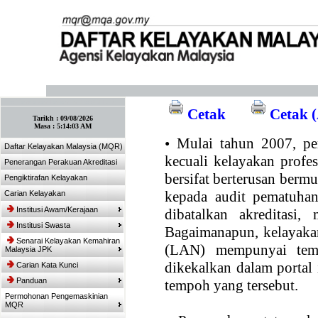
:: Tandakan laman ini! :: (Ctrl+D)
Cetak
Cetak (
Tarikh :
09/08/2026
Masa :
5:14:03 AM
•
Mulai tahun 2007, per
Daftar Kelayakan Malaysia (MQR)
kecuali kelayakan profe
Penerangan Perakuan Akreditasi
bersifat berterusan bermul
Pengiktirafan Kelayakan
kepada audit pematuhan
Carian Kelayakan
Institusi Awam/Kerajaan
dibatalkan akreditasi,
Institusi Swasta
Bagaimanapun, kelayakan
Senarai Kelayakan Kemahiran
(LAN) mempunyai temp
Malaysia JPK
dikekalkan dalam portal
Carian Kata Kunci
Panduan
tempoh yang tersebut.
Permohonan Pengemaskinian
MQR