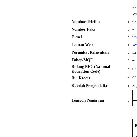
50
Wi
Nombor Telefon
:
03
Nombor Faks
:
-
E-mel
:
vc
Laman Web
:
ww
Peringkat Kelayakan
:
Di
Tahap MQF
:
4
Bidang NEC (National
:
03
Education Code)
Bil. Kredit
:
98
Kaedah Pengendalian
:
Se
Tempoh Pengajian
:
B
1