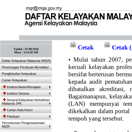
:: Tandakan laman ini! :: (Ctrl+D)
Cetak
Cetak (
Tarikh :
07/08/2026
Masa :
3:53:28 AM
•
Mulai tahun 2007, per
Daftar Kelayakan Malaysia (MQR)
kecuali kelayakan profe
Penerangan Perakuan Akreditasi
bersifat berterusan bermul
Pengiktirafan Kelayakan
kepada audit pematuhan
Carian Kelayakan
Institusi Awam/Kerajaan
dibatalkan akreditasi,
Institusi Swasta
Bagaimanapun, kelayakan
Senarai Kelayakan Kemahiran
(LAN) mempunyai temp
Malaysia JPK
dikekalkan dalam portal
Carian Kata Kunci
Panduan
tempoh yang tersebut.
Permohonan Pengemaskinian
MQR