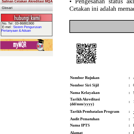
•
Pengesahan status akr
Salinan Cetakan Akreditasi MQA
Cetakan ini adalah memad
Glosari
No. Tel : 03-86881900
E-mel :
Sistem Pengurusan
Pertanyaan & Aduan
Nombor Rujukan
:
Nombor Siri Sijil
:
Nama Kelayakan
:
Tarikh Akreditasi
:
(dd/mm/yyyy)
Tarikh Pembatalan Program
:
Audit Pematuhan
:
Nama IPTS
:
Alamat
: