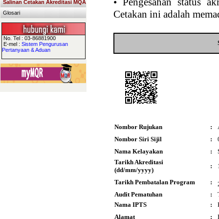
•
Pengesahan status akr
Salinan Cetakan Akreditasi MQA
Cetakan ini adalah memad
Glosari
No. Tel : 03-86881900
E-mel :
Sistem Pengurusan
Pertanyaan & Aduan
Nombor Rujukan
:
Nombor Siri Sijil
:
Nama Kelayakan
:
Tarikh Akreditasi
:
(dd/mm/yyyy)
Tarikh Pembatalan Program
:
Audit Pematuhan
:
Nama IPTS
:
Alamat
: