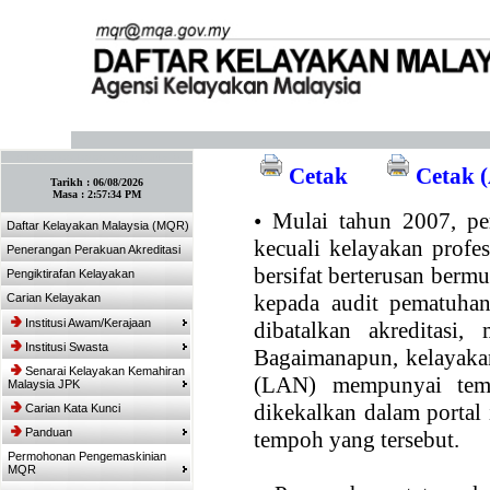
:: Tandakan laman ini! :: (Ctrl+D)
Cetak
Cetak (
Tarikh :
06/08/2026
Masa :
2:57:34 PM
•
Mulai tahun 2007, per
Daftar Kelayakan Malaysia (MQR)
kecuali kelayakan profe
Penerangan Perakuan Akreditasi
bersifat berterusan bermul
Pengiktirafan Kelayakan
kepada audit pematuhan
Carian Kelayakan
Institusi Awam/Kerajaan
dibatalkan akreditasi,
Institusi Swasta
Bagaimanapun, kelayakan
Senarai Kelayakan Kemahiran
(LAN) mempunyai temp
Malaysia JPK
dikekalkan dalam portal
Carian Kata Kunci
Panduan
tempoh yang tersebut.
Permohonan Pengemaskinian
MQR