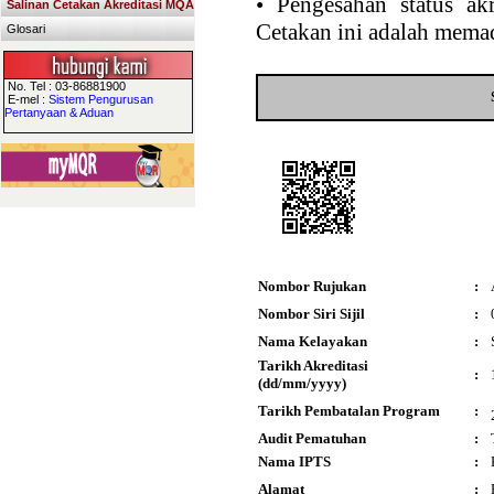
•
Pengesahan status akr
Salinan Cetakan Akreditasi MQA
Cetakan ini adalah memad
Glosari
No. Tel : 03-86881900
E-mel :
Sistem Pengurusan
Pertanyaan & Aduan
Nombor Rujukan
:
Nombor Siri Sijil
:
Nama Kelayakan
:
Tarikh Akreditasi
:
(dd/mm/yyyy)
Tarikh Pembatalan Program
:
Audit Pematuhan
:
Nama IPTS
:
Alamat
: