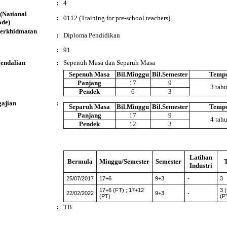
:
4
(National
:
0112 (Training for pre-school teachers)
ode)
Perkhidmatan
:
Diploma Pendidikan
:
91
endalian
:
Sepenuh Masa dan Separuh Masa
Sepenuh Masa
Bil.Minggu
Bil.Semester
Temp
Panjang
17
9
3 tah
Pendek
6
3
ajian
:
Separuh Masa
Bil.Minggu
Bil.Semester
Temp
Panjang
17
9
4 tah
Pendek
12
3
Latihan
Bermula
Minggu/Semester
Semester
Industri
25/07/2017
17+6
9+3
-
3
17+6 (FT) ; 17+12
3 (
22/02/2022
9+3
-
(PT)
(P
:
TB