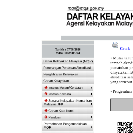
:: Tandakan laman ini! :: (Ctrl+D)
Cetak
Tarikh :
07/08/2026
Masa :
8:09:40 PM
•
Mulai tahun
Daftar Kelayakan Malaysia (MQR)
tempoh akredit
pematuhan pro
Penerangan Perakuan Akreditasi
dinyatakan. 
Pengiktirafan Kelayakan
akreditasi se
Carian Kelayakan
yang tersebut.
Institusi Awam/Kerajaan
•
Pengesahan s
Institusi Swasta
Senarai Kelayakan Kemahiran
Malaysia JPK
Carian Kata Kunci
Panduan
Permohonan Pengemaskinian
MQR