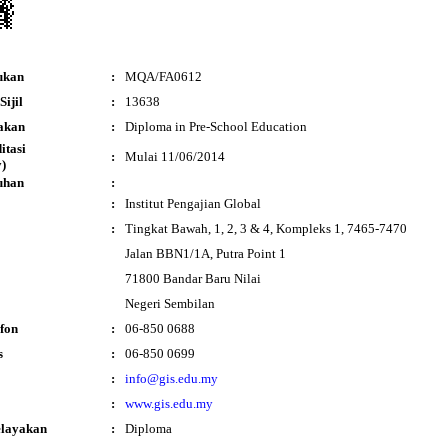
ukan
:
MQA/FA0612
ijil
:
13638
akan
:
Diploma in Pre-School Education
ditasi
:
Mulai 11/06/2014
)
uhan
:
:
Institut Pengajian Global
:
Tingkat Bawah, 1, 2, 3 & 4, Kompleks 1, 7465-7470
Jalan BBN1/1A, Putra Point 1
71800 Bandar Baru Nilai
Negeri Sembilan
fon
:
06-850 0688
s
:
06-850 0699
:
info@gis.edu.my
:
www.gis.edu.my
elayakan
:
Diploma