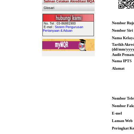
Salinan Cetakan Akreditasi MQA
Glosari
Nombor Ruj
No. Tel : 03-86881900
E-mel :
Sistem Pengurusan
Nombor Siri S
Pertanyaan & Aduan
Nama Kelay
Tarikh Akre
(dd/mm/yyyy
Audit Pemat
Nama IPTS
Alamat
Nombor Tele
Nombor Fak
E-mel
Laman Web
Peringkat K