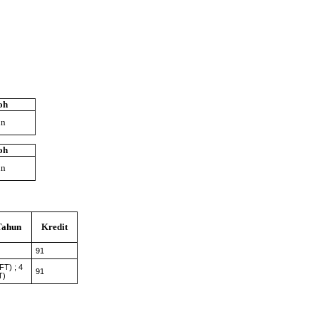
oh
un
oh
un
Tahun
Kredit
91
FT) ; 4
91
T)