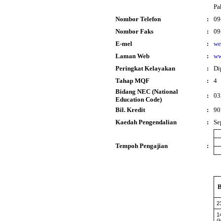
Pa
Nombor Telefon
:
09
Nombor Faks
:
09
E-mel
:
we
Laman Web
:
ww
Peringkat Kelayakan
:
Di
Tahap MQF
:
4
Bidang NEC (National
:
03
Education Code)
Bil. Kredit
:
90
Kaedah Pengendalian
:
Se
Tempoh Pengajian
:
2
1
(