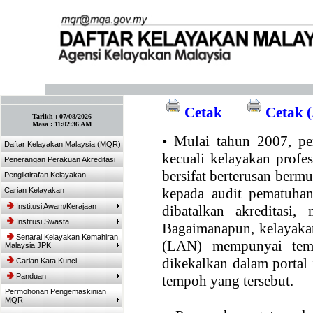
:: Tandakan laman ini! :: (Ctrl+D)
Cetak
Cetak (
Tarikh :
07/08/2026
Masa :
11:02:36 AM
•
Mulai tahun 2007, per
Daftar Kelayakan Malaysia (MQR)
kecuali kelayakan profe
Penerangan Perakuan Akreditasi
bersifat berterusan bermul
Pengiktirafan Kelayakan
kepada audit pematuhan
Carian Kelayakan
Institusi Awam/Kerajaan
dibatalkan akreditasi,
Institusi Swasta
Bagaimanapun, kelayakan
Senarai Kelayakan Kemahiran
(LAN) mempunyai temp
Malaysia JPK
dikekalkan dalam portal
Carian Kata Kunci
Panduan
tempoh yang tersebut.
Permohonan Pengemaskinian
MQR