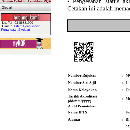
•
Pengesahan status akr
Salinan Cetakan Akreditasi MQA
Cetakan ini adalah memad
Glosari
No. Tel : 03-86881900
E-mel :
Sistem Pengurusan
Pertanyaan & Aduan
Nombor Rujukan
:
M
Nombor Siri Sijil
:
14
Nama Kelayakan
:
Di
Tarikh Akreditasi
:
Mu
(dd/mm/yyyy)
Audit Pematuhan
:
Nama IPTS
:
Ko
Alamat
:
BI
25