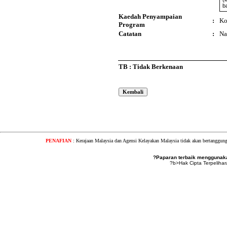
b
Kaedah Penyampaian
:
Ko
Program
Catatan
:
Na
TB : Tidak Berkenaan
PENAFIAN
: Kerajaan Malaysia dan Agensi Kelayakan Malaysia tidak akan bertanggung
?Paparan terbaik menggunakan
?b>Hak Cipta Terpeliha