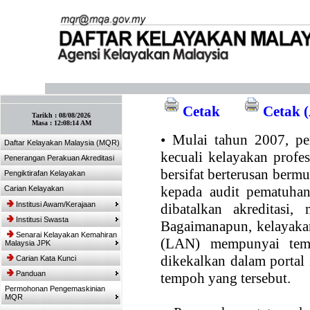
:: Tandakan laman ini! :: (Ctrl+D)
Cetak
Cetak (
Tarikh :
08/08/2026
Masa :
12:08:14 AM
•
Mulai tahun 2007, per
Daftar Kelayakan Malaysia (MQR)
kecuali kelayakan profe
Penerangan Perakuan Akreditasi
bersifat berterusan bermul
Pengiktirafan Kelayakan
kepada audit pematuhan
Carian Kelayakan
Institusi Awam/Kerajaan
dibatalkan akreditasi,
Institusi Swasta
Bagaimanapun, kelayakan
Senarai Kelayakan Kemahiran
(LAN) mempunyai temp
Malaysia JPK
dikekalkan dalam portal
Carian Kata Kunci
Panduan
tempoh yang tersebut.
Permohonan Pengemaskinian
MQR