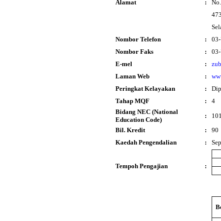
Alamat
:
No.
473
Sel
Nombor Telefon
:
03
Nombor Faks
:
03
E-mel
:
zub
Laman Web
:
ww
Peringkat Kelayakan
:
Di
Tahap MQF
:
4
Bidang NEC (National
:
101
Education Code)
Bil. Kredit
:
90
Kaedah Pengendalian
:
Se
Tempoh Pengajian
:
B