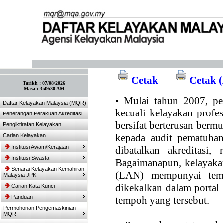
:: Tandakan laman ini! :: (Ctrl+D)
Cetak
Cetak (
Tarikh :
07/08/2026
Masa :
3:49:30 AM
•
Mulai tahun 2007, per
Daftar Kelayakan Malaysia (MQR)
kecuali kelayakan profe
Penerangan Perakuan Akreditasi
bersifat berterusan bermul
Pengiktirafan Kelayakan
kepada audit pematuhan
Carian Kelayakan
Institusi Awam/Kerajaan
dibatalkan akreditasi,
Institusi Swasta
Bagaimanapun, kelayakan
Senarai Kelayakan Kemahiran
(LAN) mempunyai temp
Malaysia JPK
dikekalkan dalam portal
Carian Kata Kunci
Panduan
tempoh yang tersebut.
Permohonan Pengemaskinian
MQR