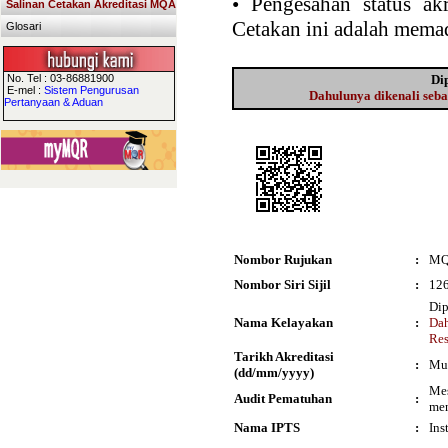
•
Pengesahan status akr
Salinan Cetakan Akreditasi MQA
Cetakan ini adalah memad
Glosari
No. Tel : 03-86881900
Di
E-mel :
Sistem Pengurusan
Dahulunya dikenali seb
Pertanyaan & Aduan
Nombor Rujukan
:
MQ
Nombor Siri Sijil
:
12
Dip
Nama Kelayakan
:
Dah
Res
Tarikh Akreditasi
:
Mul
(dd/mm/yyyy)
Mes
Audit Pematuhan
:
men
Nama IPTS
:
Ins