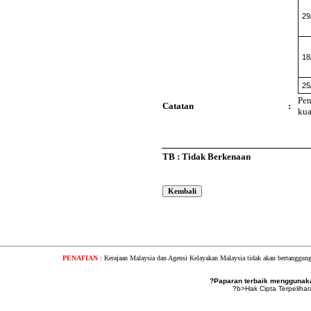
29
18
25
Pen
Catatan
:
kua
TB : Tidak Berkenaan
PENAFIAN
: Kerajaan Malaysia dan Agensi Kelayakan Malaysia tidak akan bertanggung
?Paparan terbaik menggunakan
?b>Hak Cipta Terpeliha