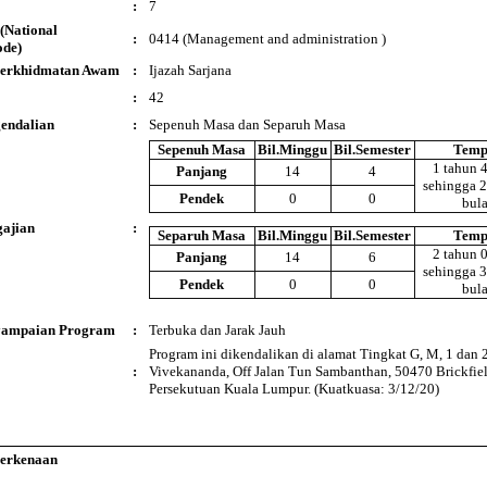
:
7
(National
:
0414 (Management and administration )
ode)
 Perkhidmatan Awam
:
Ijazah Sarjana
:
42
endalian
:
Sepenuh Masa dan Separuh Masa
Sepenuh Masa
Bil.Minggu
Bil.Semester
Temp
1 tahun 
Panjang
14
4
sehingga 2
Pendek
0
0
bul
ajian
:
Separuh Masa
Bil.Minggu
Bil.Semester
Temp
2 tahun 
Panjang
14
6
sehingga 3
Pendek
0
0
bul
yampaian Program
:
Terbuka dan Jarak Jauh
Program ini dikendalikan di alamat Tingkat G, M, 1 dan 2
:
Vivekananda, Off Jalan Tun Sambanthan, 50470 Brickfie
Persekutuan Kuala Lumpur. (Kuatkuasa: 3/12/20)
Berkenaan