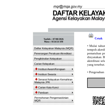
:: Tandakan laman ini! :: (Ctrl+D)
Cetak
Tarikh :
07/08/2026
Masa :
8:54:54 AM
•
Mulai tahun
Daftar Kelayakan Malaysia (MQR)
tempoh akredit
pematuhan pro
Penerangan Perakuan Akreditasi
dinyatakan. 
Pengiktirafan Kelayakan
akreditasi se
Carian Kelayakan
yang tersebut.
Institusi Awam/Kerajaan
•
Pengesahan s
Institusi Swasta
Senarai Kelayakan Kemahiran
Malaysia JPK
Carian Kata Kunci
Panduan
Permohonan Pengemaskinian
MQR