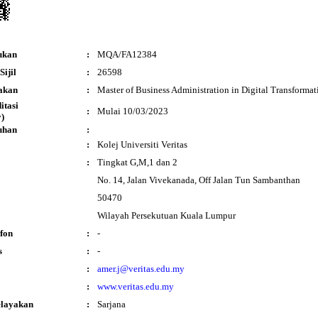
ukan
:
MQA/FA12384
ijil
:
26598
akan
:
Master of Business Administration in Digital Transformat
ditasi
:
Mulai 10/03/2023
)
uhan
:
:
Kolej Universiti Veritas
:
Tingkat G,M,1 dan 2
No. 14, Jalan Vivekanada, Off Jalan Tun Sambanthan
50470
Wilayah Persekutuan Kuala Lumpur
fon
:
-
s
:
-
:
amer.j@veritas.edu.my
:
www.veritas.edu.my
elayakan
:
Sarjana