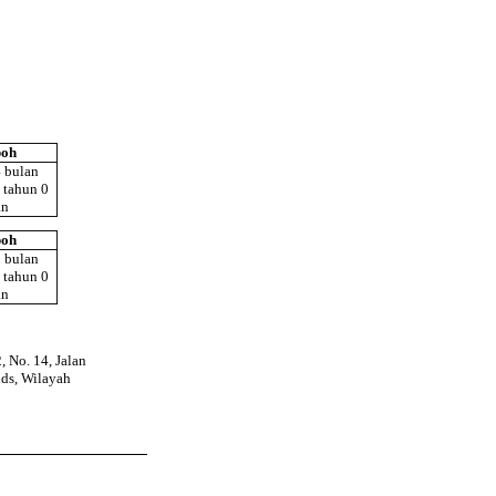
oh
4 bulan
 tahun 0
an
oh
0 bulan
 tahun 0
an
, No. 14, Jalan
lds, Wilayah