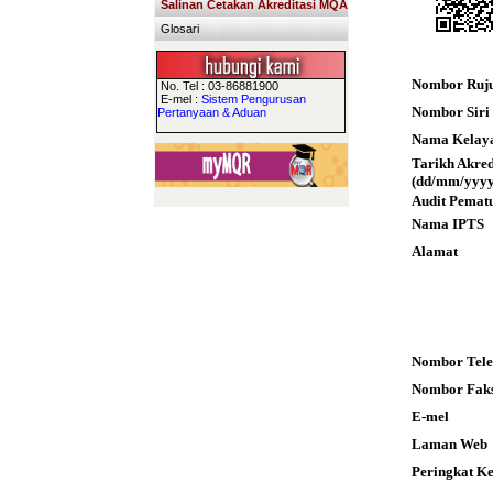
Salinan Cetakan Akreditasi MQA
Glosari
Nombor Ruj
No. Tel : 03-86881900
E-mel :
Sistem Pengurusan
Nombor Siri S
Pertanyaan & Aduan
Nama Kelay
Tarikh Akre
(dd/mm/yyyy
Audit Pemat
Nama IPTS
Alamat
Nombor Tele
Nombor Fak
E-mel
Laman Web
Peringkat K