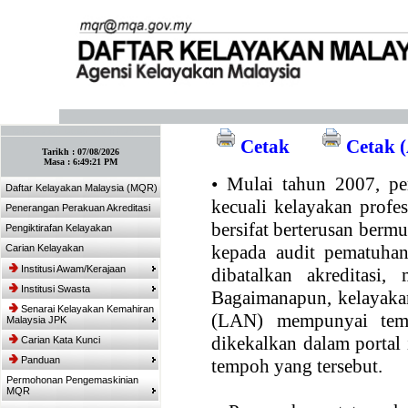
:: Tandakan laman ini! :: (Ctrl+D)
Cetak
Cetak (
Tarikh :
07/08/2026
Masa :
6:49:21 PM
•
Mulai tahun 2007, per
Daftar Kelayakan Malaysia (MQR)
kecuali kelayakan profe
Penerangan Perakuan Akreditasi
bersifat berterusan bermul
Pengiktirafan Kelayakan
kepada audit pematuhan
Carian Kelayakan
Institusi Awam/Kerajaan
dibatalkan akreditasi,
Institusi Swasta
Bagaimanapun, kelayakan
Senarai Kelayakan Kemahiran
(LAN) mempunyai temp
Malaysia JPK
dikekalkan dalam portal
Carian Kata Kunci
Panduan
tempoh yang tersebut.
Permohonan Pengemaskinian
MQR