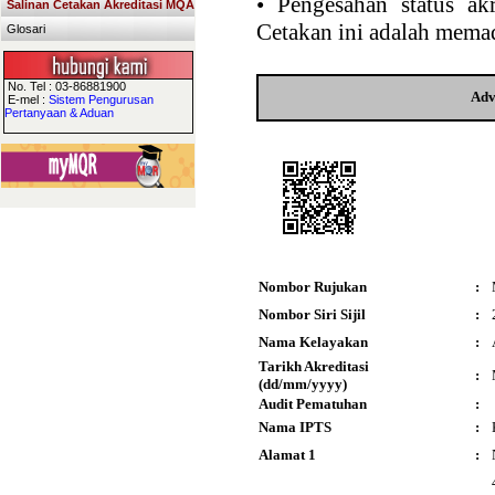
•
Pengesahan status akr
Salinan Cetakan Akreditasi MQA
Cetakan ini adalah memad
Glosari
No. Tel : 03-86881900
Adv
E-mel :
Sistem Pengurusan
Pertanyaan & Aduan
Nombor Rujukan
:
Nombor Siri Sijil
:
Nama Kelayakan
:
Tarikh Akreditasi
:
(dd/mm/yyyy)
Audit Pematuhan
:
Nama IPTS
:
Alamat 1
: