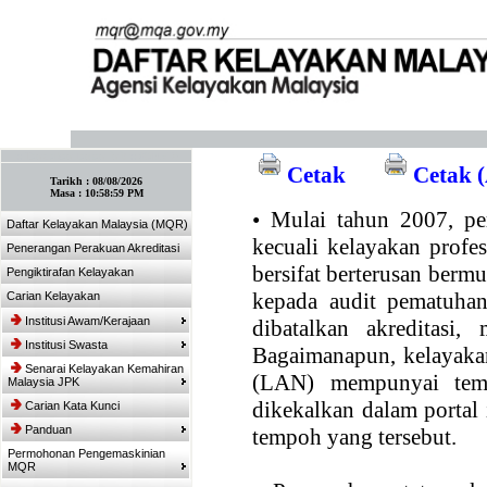
:: Tandakan laman ini! :: (Ctrl+D)
Cetak
Cetak (
Tarikh :
08/08/2026
Masa :
10:58:59 PM
•
Mulai tahun 2007, per
Daftar Kelayakan Malaysia (MQR)
kecuali kelayakan profe
Penerangan Perakuan Akreditasi
bersifat berterusan bermul
Pengiktirafan Kelayakan
kepada audit pematuhan
Carian Kelayakan
Institusi Awam/Kerajaan
dibatalkan akreditasi,
Institusi Swasta
Bagaimanapun, kelayakan
Senarai Kelayakan Kemahiran
(LAN) mempunyai temp
Malaysia JPK
dikekalkan dalam portal
Carian Kata Kunci
Panduan
tempoh yang tersebut.
Permohonan Pengemaskinian
MQR