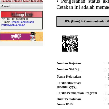
•
Pengesahan status akr
Salinan Cetakan Akreditasi MQA
Cetakan ini adalah memad
Glosari
No. Tel : 03-86881900
BSc (Hons) in Communication & 
E-mel :
Sistem Pengurusan
Pertanyaan & Aduan
Nombor Rujukan
:
Nombor Siri Sijil
:
Nama Kelayakan
:
Tarikh Akreditasi
:
(dd/mm/yyyy)
Tarikh Pembatalan Program
:
Audit Pematuhan
:
Nama IPTS
: