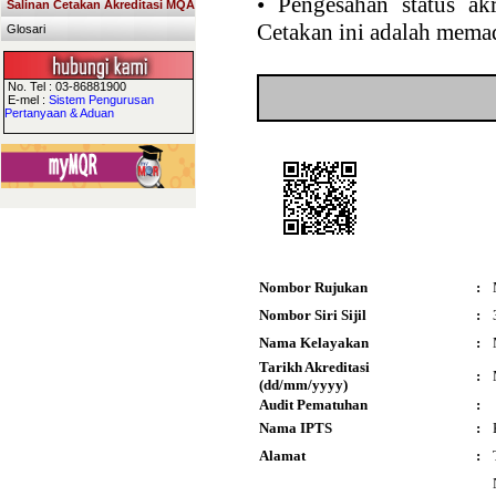
•
Pengesahan status akr
Salinan Cetakan Akreditasi MQA
Cetakan ini adalah memad
Glosari
No. Tel : 03-86881900
E-mel :
Sistem Pengurusan
Pertanyaan & Aduan
Nombor Rujukan
:
Nombor Siri Sijil
:
Nama Kelayakan
:
Tarikh Akreditasi
:
(dd/mm/yyyy)
Audit Pematuhan
:
Nama IPTS
:
Alamat
: