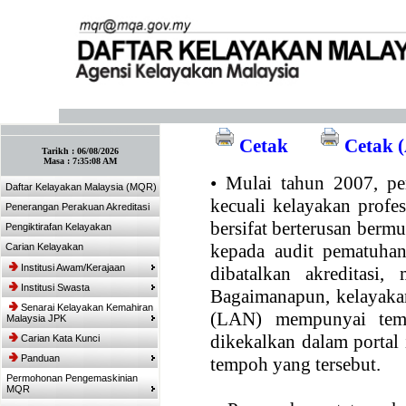
:: Tandakan laman ini! :: (Ctrl+D)
Cetak
Cetak (
Tarikh :
06/08/2026
Masa :
7:35:08 AM
•
Mulai tahun 2007, per
Daftar Kelayakan Malaysia (MQR)
kecuali kelayakan profe
Penerangan Perakuan Akreditasi
bersifat berterusan bermul
Pengiktirafan Kelayakan
kepada audit pematuhan
Carian Kelayakan
Institusi Awam/Kerajaan
dibatalkan akreditasi,
Institusi Swasta
Bagaimanapun, kelayakan
Senarai Kelayakan Kemahiran
(LAN) mempunyai temp
Malaysia JPK
dikekalkan dalam portal
Carian Kata Kunci
Panduan
tempoh yang tersebut.
Permohonan Pengemaskinian
MQR